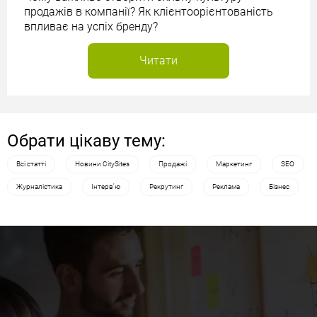
продажів в компанії? Як клієнтоорієнтованість
впливає на успіх бренду?
Читати
Обрати цікаву тему:
Всі статті
Новини CitySites
Продажі
Маркетинг
SEO
Журналістика
Інтерв'ю
Рекрутинг
Реклама
Бізнес