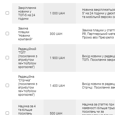
Закріплення
Новина закріплюється
новини у
1 000 UAH
5" на 24 години у деск
ТОП-5 на 24
та мобільній версіях с
години
Заміна
Заміна плашки у статті
плашки
300 UAH
PR, Партнерський мате
"Новини
Промо або Прес-реліз
компаній"
Редакційний
"ТОП"
(посилання з
Вихід новини у редак
1 900 UAH
атрибутом
ТОПі. Посилання закри
rel="nofollow
sponsored")
Редакційна
"Стрічка"
(посилання з
Вихід новини в редакц
1 400 UAH
атрибутом
Стрічці. Посилання зак
rel="nofollow
sponsored")
Націнка за статтю при
Націнка за 4
наявності більше трьо
та більше
посилань чи за
посилань
500 UAH