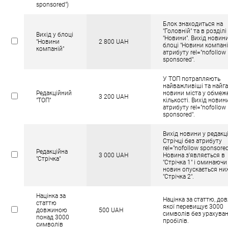
sponsored")
Блок знаходиться на
"Головній" та в розділі
Вихід у блоці
"Новини". Вихід новини
"Новини
2 800 UAH
блоці "Новини компані
компаній"
атрибуту rel="nofollow
sponsored".
У ТОП потрапляють
найважливіші та найга
Редакційний
новини міста у обмеж
3 200 UAH
"ТОП"
кількості. Вихід новин
атрибуту rel="nofollow
sponsored".
Вихід новини у редакц
Стрічці без атрибуту
rel="nofollow sponsored
Редакційна
3 000 UAH
Новина з'являється в
"Стрічка"
"Стрічка 1" і оминаюч
новин опускається ни
"Стрічка 2".
Націнка за
Націнка за статтю, до
статтю
якої перевищує 3000
довжиною
500 UAH
символів без урахува
понад 3000
пробілів.
символів