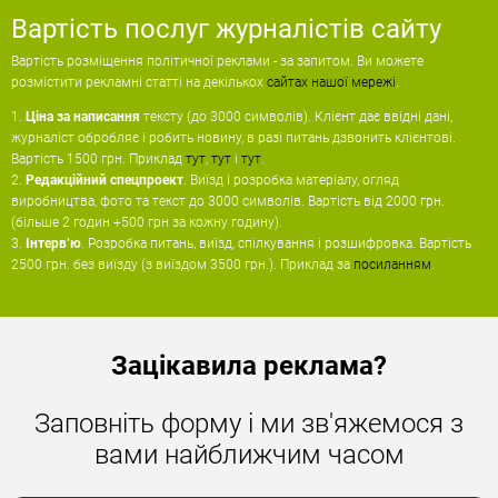
Вартість послуг журналістів сайту
Вартість розміщення політичної реклами - за запитом. Ви можете
розмістити рекламні статті на декількох
сайтах нашої мережі
.
1.
Ціна за написання
тексту (до 3000 символів). Клієнт дає ввідні дані,
журналіст обробляє і робить новину, в разі питань дзвонить клієнтові.
Вартість 1500 грн. Приклад
тут
,
тут
і
тут
.
2.
Редакційний спецпроект
. Виїзд і розробка матеріалу, огляд
виробництва, фото та текст до 3000 символів. Вартість
від 2000 грн.
(більше 2 годин +500 грн за кожну годину).
3.
Інтервʼю
. Розробка питань, виїзд, спілкування і розшифровка. Вартість
2500 грн. без виїзду (з виїздом 3500 грн.). Приклад за
посиланням
.
Зацікавила реклама?
Заповніть форму і ми зв'яжемося з
вами найближчим часом