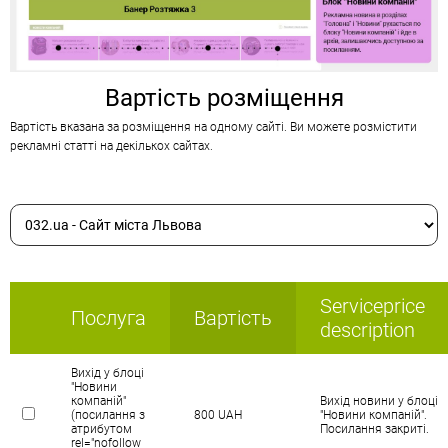
Вартість розміщення
Вартість вказана за розміщення на одному сайті. Ви можете розмістити
рекламні статті
на декількох сайтах
.
Serviceprice
Послуга
Вартість
description
Вихід у блоці
"Новини
компаній"
Вихід новини у блоці
(посилання з
800 UAH
"Новини компаній".
атрибутом
Посилання закриті.
rel="nofollow