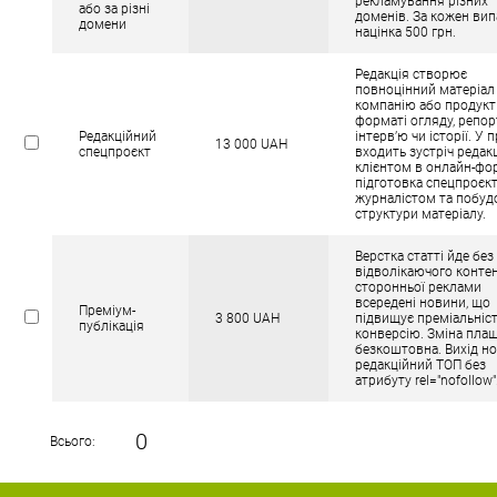
рекламування різних
або за різні
доменів. За кожен ви
домени
націнка 500 грн.
Редакція створює
повноцінний матеріал
компанію або продукт
форматі огляду, репор
Редакційний
інтерв’ю чи історії. У 
13 000 UAH
спецпроєкт
входить зустріч редакц
клієнтом в онлайн-фор
підготовка спецпроєк
журналістом та побуд
структури матеріалу.
Верстка статті йде без
відволікаючого контен
сторонньої реклами
всередені новини, що
Преміум-
3 800 UAH
підвищує преміальніст
публікація
конверсію. Зміна плаш
безкоштовна. Вихід н
редакційний ТОП без
атрибуту rel="nofollow"
0
Всього: