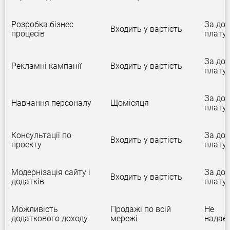
Розробка бізнес
За дод
Входить у вартість
процесів
плату
За дод
Рекламні кампанії
Входить у вартість
плату
За дод
Навчання персоналу
Щомісяця
плату
Консультації по
За дод
Входить у вартість
проекту
плату
Модернізація сайту і
За дод
Входить у вартість
додатків
плату
Можливість
Продажі по всій
Не
додаткового доходу
мережі
надає