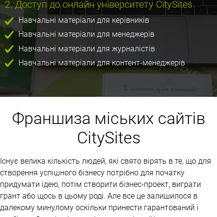
2. Доступ до онлайн університету CitySites
Навчальні матеріали для керівників
Навчальні матеріали для менеджерів
Навчальні матеріали для журналістів
Навчальні матеріали для контент-менеджерів
Франшиза міських сайтів
CitySites
Існує велика кількість людей, які свято вірять в те, що для
створення успішного бізнесу потрібно для початку
придумати ідею, потім створити бізнес-проект, виграти
грант або щось в цьому роді. Але все це залишилося в
далекому минулому оскільки принести гарантований і