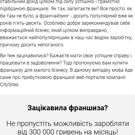
стабільний дохід цілком під силу успішної і грамотно
підібраною франшизі. Як так, запитаєте ви? Все просто: як
би там не було, а франчайзинг - досить популярний вже як
років п'ять-десять. Особливо добре зарекомендував себе
інформаційний бізнес, який цілком виправдано,
вважається найпопулярнішим в наш час видом заробітку,
причому досить непоганого.
Ви теж зацікавилися? Бажаєте мати своє успішне справу і
працювати в задоволення? Тоді пропонуємо вам купити
франшизу для малого бізнесу. В даному випадку мова йде
саме про прибутковою франшизі веб-порталів компанії
CitySites.
Відзначимо, що даний проект крім України, Казахстану і
Білорусі успішно реалізується в 11-ти країнах світу.
Зацікавила
франшиза?
Компанією вже створено успішні веб-портали для більш
ніж 150-ти міст. Так, це далеко не межа, і ми не збираємося
Не пропустіть можливість заробляти
зупинятися на досягнутому.
від 300 000 гривень на місяць!