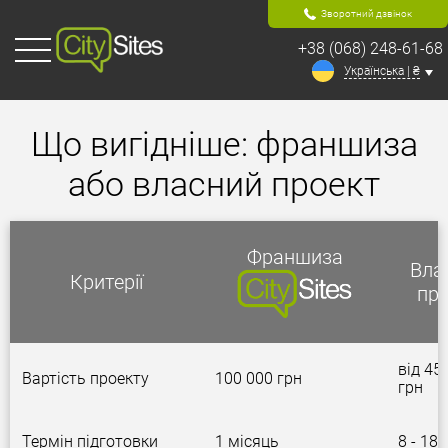
Зворотний дзвінок
+38 (068) 248-61-68
Українська | ₴
Що вигідніше: франшиза
або власний проект
Франшиза
Вла
Критерії
про
від 45
Вартість проекту
100 000 грн
грн
Термін підготовки
1 місяць
8 - 18 