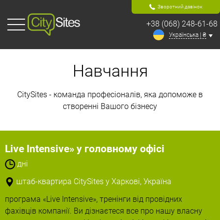
Зворотний дзвінок
+38 (068) 248-61-68
Українська | ₴
Навчання
CitySites - команда професіоналів, яка допоможе в
створенні Вашого
бізнесу
Live Intensive» у головному офісі
дні
штаб-квартира CitySites у Харкові, Україна
програма «Live Intensive», тренінги від провідних
фахівців компанії. Ви дізнаєтеся все про нашу власну