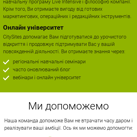
навчальну програму Live Intensive і філософію компанії.
Крім того, Ви отримаєте вигоду від готових
маркетингових, операційних і редакційних інструментів.
Онлайн університет
CitySites допомагає Вам підготуватися до урочистого
відкриття і продовжує підтримувати Вас у вашій
повсякденній діяльності. Ви отримаєте знання через:
регіональні навчальні семінари
часто оновлюваний блог
вебінари і онлайн університет
Ми допоможемо
Наша команда допоможе Вам не втрачати часу даром і
реалізувати ваші амбіції. Ось як ми можемо допомогти: