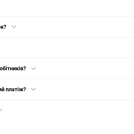
ок?
обітників?
ий платіж?