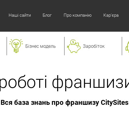
Наші сайти
Блог
Про компанію
Кар'єра
Бізнес модель
Заробіток
роботі франшизи 
Вся база знань про франшизу CitySites