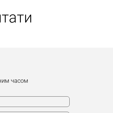
тати
жчим часом