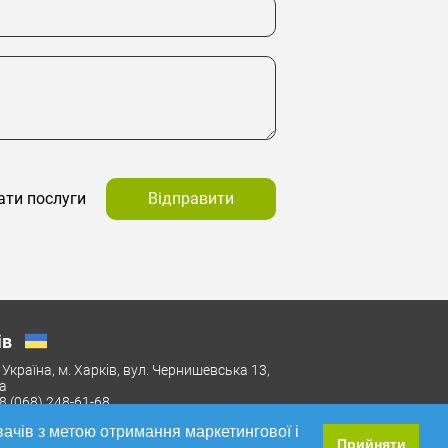
Відправити
ати послуги
ів
 Україна, м. Харків, вул. Чернишевська 13,
а
38 (068) 248-61-68
вачів з метою отримання маркетингової і
Прийняти