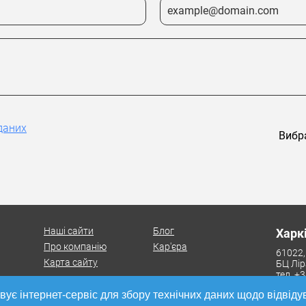
даних
Вибр
Наші сайти
Блог
Харк
Про компанію
Кар'єра
61022,
Карта сайту
БЦ Лір
тел. +
вує інтернет-сервіс для збору технічних даних щодо відвіду