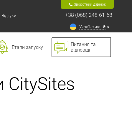
Зворотний дзвінок
+38 (068) 248-61-68
Відгуки
Українська | ₴
Питання та
Етапи запуску
відповіді
CitySites