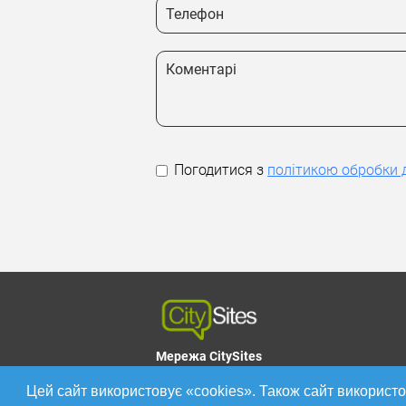
Погодитися з
політикою обробки 
Мережа CitySites
Всі права захищені © 2026
Цей сайт використовує «cookies». Також сайт використо
Політика конфіденційності