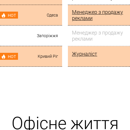
Менеджер з продажу
Одеса
HOT
реклами
Менеджер з продажу
Запоріжжя
реклами
Журналіст
Кривий Ріг
HOT
Офісне життя