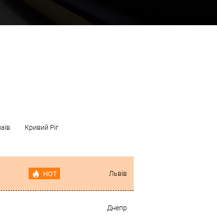
аїв
Кривий Ріг
Львів
HOT
Днепр