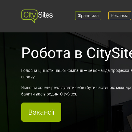
Франшиза
Реклама
Робота в CitySit
Головна цінність нашої компанії — це команда професіон
справу.
Чай, кава, печиво
Якщо ви хочете реалізувати себе і бути частиною міжнар
бачити вас в родині CitySites.
Вакансії