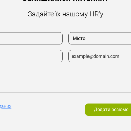
Задайте їх нашому HR'у
даних
Додати резюме