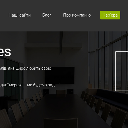
Наші сайти
Блог
Про компанію
Кар'єра
es
алів, яка щиро любить свою
Своя біб
одної мережі — ми будемо раді