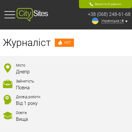
Зворотний дзвінок
+38 (068) 248-61-68
Українська | ₴
Журналіст
HOT
Місто
Днепр
Зайнятість
Повна
Досвід роботи
Від 1 року
Освіта
Вища