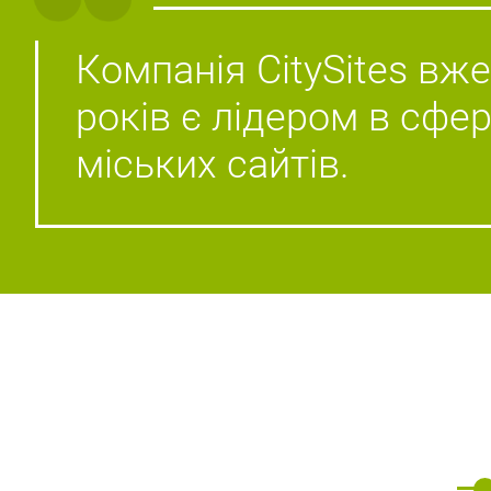
Компанія CitySites вж
років є лідером в сфе
міських сайтів.