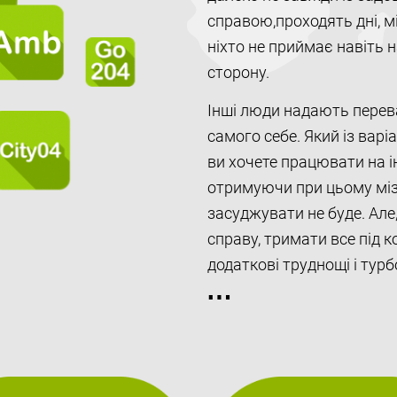
справою,проходять дні, мі
ніхто не приймає навіть 
сторону.
Інші люди надають перева
самого себе. Який із варі
ви хочете працювати на ін
отримуючи при цьому мізе
засуджувати не буде. Але,
справу, тримати все під к
додаткові труднощі і турб
Що краще: недо
відкриття бізне
Ніхто в наш час не буде з
відмінна альтернатива гі