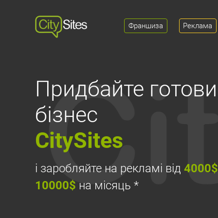
Франшиза
Реклама
Придбайте готови
бізнес
CitySites
і заробляйте на рекламі від
4000
10000$
на місяць *