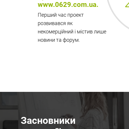
www.0629.com.ua.
Перший час проект
розвивався як
некомерційний і містив лише
новини та форум.
Засновники