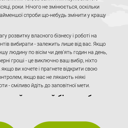
сяці, роки. Нічого не змінюється, оскільки
найменшої спроби що-небудь змінити у кращу
гу розвитку власного бізнесу і роботі на
антів вибирати - залежить лише від вас. Якщо
шу людину по вісім чи дев'ять годин на день,
рні гроші - це виключно ваш вибір, ніхто
 якщо ви хочете і прагнете відкрити свою
онтролем, якщо вас не лякають ніякі
оти - сміливо йдіть до заповітної мети.
рогий готовий бізнес або
су з нуля?
аперечувати, що недорогий готовий бізнес -
дного заробітку за перевіреною схемою. Ну а