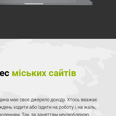
нес
міських сайтів
юдина має своє джерело доходу. Хтось вважає
иждень ходити або їздити на роботу і, на жаль,
оволенням. Так, за заняттям неулюбленою