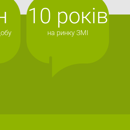
н
10 років
 задоволення, крім доходу, що може бути
ати бізнесменом? Тоді купити готовий бізнес
 полегшити собі старт. І ви з легкістю
добу
на ринку ЗМІ
проблем:
аперової тяганини;
х приміщень;
бладнання.
ти готовий вигідний бізнес, який надасть вам
складно або незаконно, поспішаємо запевнити
ідбувається за повною і спільною згодою
овий бізнес, або від чого
вартість
й бізнес ціна" залежить від ряду різних