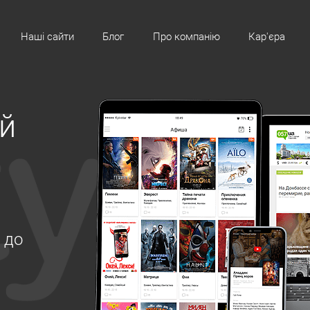
Наші сайти
Блог
Про компанію
Кар'єра
й
$
до