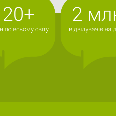
20+
2 мл
якщо бізнес ще приносить
краще ?! Давно мрієте ст
"під ключ" - кращий спосіб
н по всьому світу
відвідувачів на 
позбавите себе від ряду 
величезна частина п
пошук різних робочи
пошук необхідного о
Якщо ви думаєте, що купи
певну перевірену базу - 
у зворотньому. Адже це в
обох сторін.
Готовий прибутк
залежить його 
Такий критерій як "готови