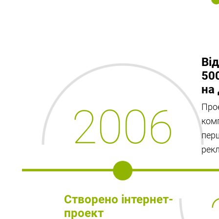
Від
50
на 
2006
Прое
комп
пер
рек
Створено інтернет-
проект