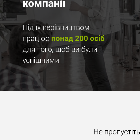
компанії
Під їх керівництвом
працює
понад 200 осіб
для того, щоб ви були
успішними
Не пропустіт