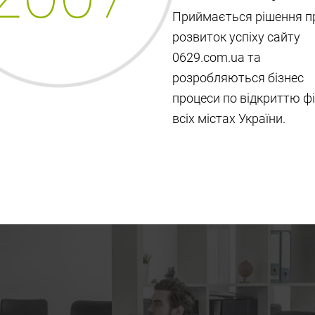
Приймається рішення п
ви гарантовано вбер
виникнути під час ві
розвиток успіху сайту
бренд відомий, бізне
0629.com.ua та
простий в управлінні
розробляються бізнес
вирішення організац
окупність в термін ві
процеси по відкриттю фі
штат співробітників
всіх містах України.
Відзначимо, що франшиза 
окупається!
Не відкладайте на потім 
задоволення вже сьогодн