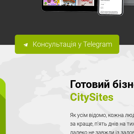
Консультація у Telegram
Готовий біз
CitySites
Як усім відомо, кожна л
за краще, п'ять днів на т
далеко не завжди із зад