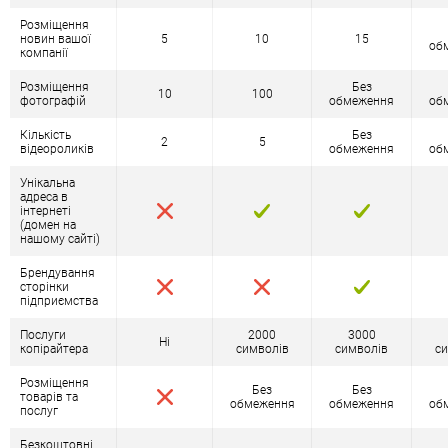
Розміщення
новин вашої
5
10
15
об
компанії
Розміщення
Без
10
100
фотографій
обмеження
об
Кількість
Без
2
5
відеороликів
обмеження
об
Унікальна
адреса в
інтернеті
(домен на
нашому сайті)
Брендування
сторінки
підприємства
Послуги
2000
3000
Ні
копірайтера
символів
символів
си
Розміщення
Без
Без
товарів та
обмеження
обмеження
об
послуг
Безкоштовні