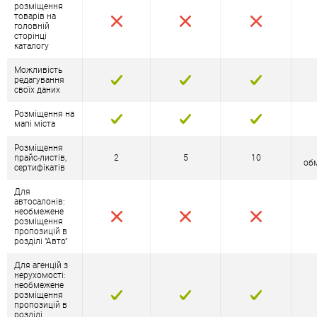
розміщення
товарів на
головній
сторінці
каталогу
Можливість
редагування
своїх даних
Розміщення на
мапі міста
Розміщення
прайс-листів,
2
5
10
об
сертифікатів
Для
автосалонів:
необмежене
розміщення
пропозицій в
розділі "Авто"
Для агенцій з
нерухомості:
необмежене
розміщення
пропозицій в
розділі