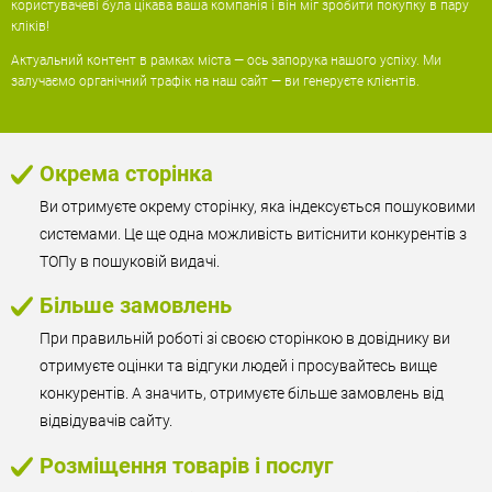
користувачеві була цікава ваша компанія і він міг зробити покупку в пару
кліків!
Актуальний контент в рамках міста — ось запорука нашого успіху. Ми
залучаємо органічний трафік на наш сайт — ви генеруєте клієнтів.
Окрема сторінка
Ви отримуєте окрему сторінку, яка індексується пошуковими
системами. Це ще одна можливість витіснити конкурентів з
ТОПу в пошуковій видачі.
Більше замовлень
При правильній роботі зі своєю сторінкою в довіднику ви
отримуєте оцінки та відгуки людей і просувайтесь вище
конкурентів. А значить, отримуєте більше замовлень від
відвідувачів сайту.
Розміщення товарів і послуг