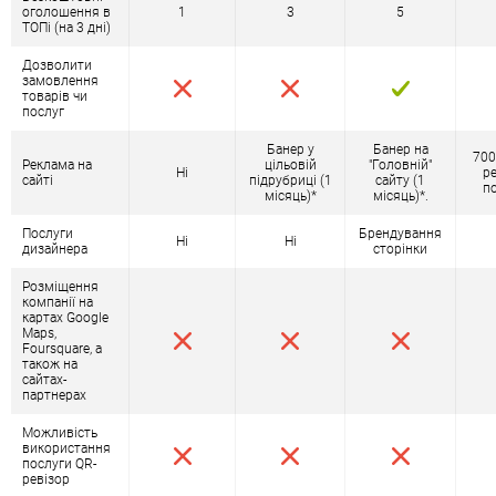
оголошення в
1
3
5
ТОПі (на 3 дні)
Дозволити
замовлення
товарів чи
послуг
Банер у
Банер на
700
Реклама на
цільовій
"Головній"
Ні
р
сайті
підрубриці (1
сайту (1
п
місяць)*
місяць)*.
Послуги
Брендування
Ні
Ні
дизайнера
сторінки
Розміщення
компанії на
картах Google
Maps,
Foursquare, а
також на
сайтах-
партнерах
Можливість
використання
послуги QR-
ревізор