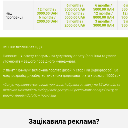
6 months /
6 months /
6 
12 months /
3000.00 UAH
5000.00 UAH
550
Наші
3000.00 UAH
12 months /
12 months /
12 
пропозиції
6 months /
5000.00 UAH
8000.00 UAH
900
2000.00 UAH
3 months /
3 months /
3 
2000.00 UAH
3000.00 UAH
350
Всі ціни вказані без ПДВ.
Наповнення пакету товарами за додаткову оплату (розцінки та умови
уточнюйте у вашого провідного менеджера).
У пакет "Преміум" включена послуга дизайну сторінки (одноразово). За
нову розробку дизайну встановлена ​​додаткова плата в розмірі 1000 грн.
*бонус нараховується лише при сплаті обраного пакету на 12 місяців, та
включає можливість вибору всіх доступниї рекламних послуг Сайту, за
виключенням dofollow посилань.
Зацікавила реклама?