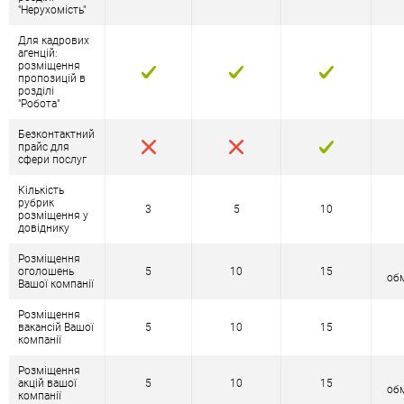
"Нерухомість"
Для кадрових
агенцій:
розміщення
пропозицій в
розділі
"Робота"
Безконтактний
прайс для
сфери послуг
Кількість
рубрик
3
5
10
розміщення у
довіднику
Розміщення
оголошень
5
10
15
об
Вашої компанії
Розміщення
вакансій Вашої
5
10
15
компанії
Розміщення
акцій вашої
5
10
15
об
компанії