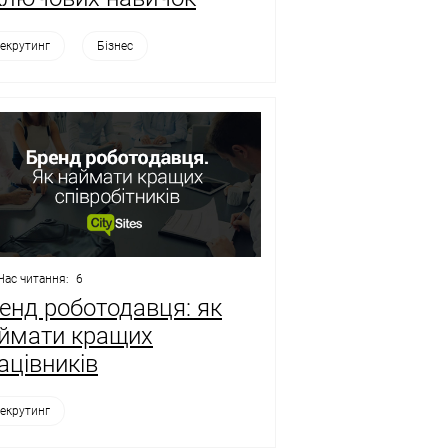
екрутинг
Бізнес
Час читання:
6
енд роботодавця: як
ймати кращих
ацівників
екрутинг