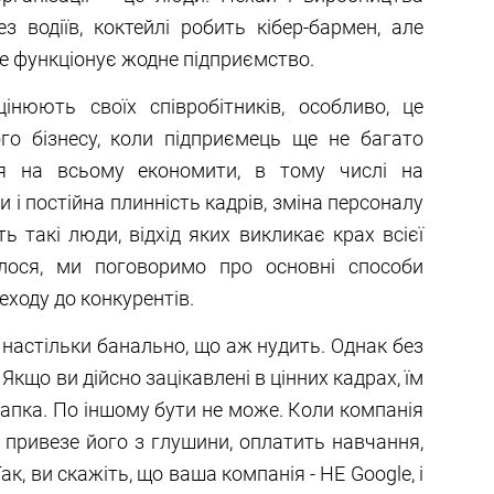
 водіїв, коктейлі робить кібер-бармен, але
 не функціонує жодне підприємство.
інюють своїх співробітників, особливо, це
ого бізнесу, коли підприємець ще не багато
ся на всьому економити, в тому числі на
и і постійна плинність кадрів, зміна персоналу
ь такі люди, відхід яких викликає крах всієї
алося, ми поговоримо про основні способи
еходу до конкурентів.
е настільки банально, що аж нудить. Однак без
Якщо ви дійсно зацікавлені в цінних кадрах, їм
 крапка. По іншому бути не може. Коли компанія
а привезе його з глушини, оплатить навчання,
к, ви скажіть, що ваша компанія - НЕ Google, і