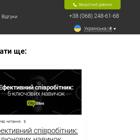
Зворотний дзвінок
+38 (068) 248-61-68
Відгуки
Українська | ₴
ати ще:
Час читання:
6
ективний співробітник:
ключових навичок