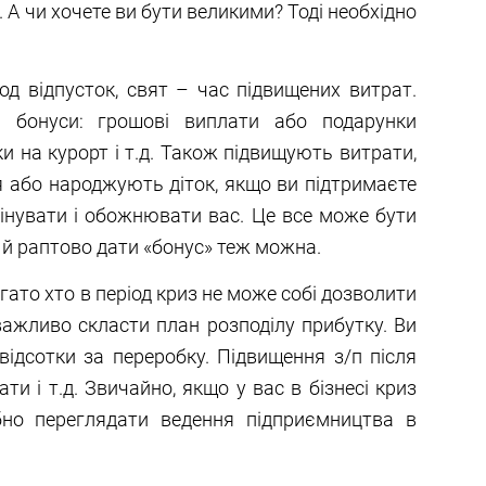
 А чи хочете ви бути великими? Тоді необхідно
од відпусток, свят – час підвищених витрат.
 бонуси: грошові виплати або подарунки
ки на курорт і т.д. Також підвищують витрати,
 або народжують діток, якщо ви підтримаєте
 цінувати і обожнювати вас. Це все може бути
е й раптово дати «бонус» теж можна.
гато хто в період криз не може собі дозволити
 важливо скласти план розподілу прибутку. Ви
ідсотки за переробку. Підвищення з/п після
ати і т.д. Звичайно, якщо у вас в бізнесі криз
ібно переглядати ведення підприємництва в