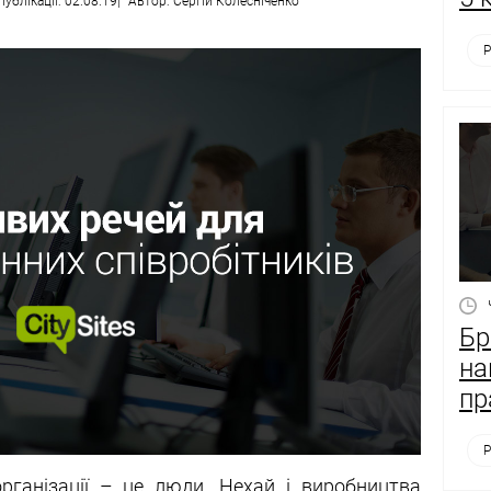
публікації: 02.08.19
Автор: Сергій Колесніченко
Р
Бр
на
пр
Р
організації – це люди. Нехай і виробництва