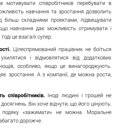
 мотивувати співробітників перебувати в
ожливість навчання та зростання дозволить
д більш складними проектами, підвищувати
. Якщо навчання дає можливість отримувати і
тоді це взагалі супер.
сті.
Цілеспрямований працівник не боїться
е ухилятися і відмовлятися від додаткових
уднощів, особливо, якщо це винагороджують.
цяє зростання. А з компанії, де можна рости,
ть співробітників.
Іноді людині і грошей не
 досягнень. Він хоче відчути, що його цінують.
 подяку «зажимати» не можна. Моральне
абагато дорожче.