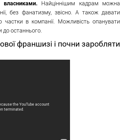
 власниками.
Найціннішим кадрам можна
ії, без фанатизму, звісно. А також давати
о частки в компанії. Можливість опанувати
и до останнього.
ової франшизі і почни заробляти