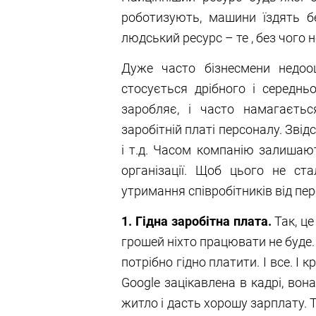
роботизують, машини їздять без
людський ресурс – те , без чого
Дуже часто бізнесмени недооц
стосується дрібного і середнь
заробляє, і часто намагаєть
заробітній платі персоналу. Звідс
і т.д. Часом компанію залишают
організації. Щоб цього не ст
утримання співробітників від пер
1. Гідна заробітна плата.
Так, ц
грошей ніхто працювати не буде. 
потрібно гідно платити. І все. І
Google зацікавлена в кадрі, вон
житло і дасть хорошу зарплату. Та