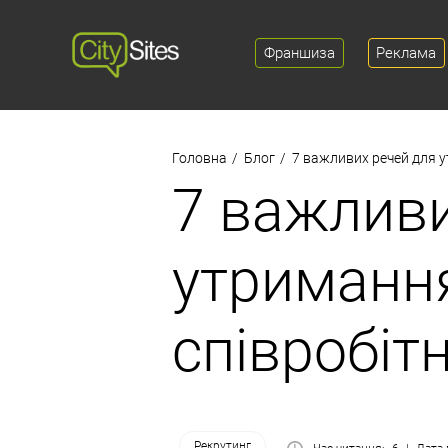
Франшиза
Реклама
Головна
Блог
7 важливих речей для у
7 важливи
утримання
співробіт
Рекрутинг