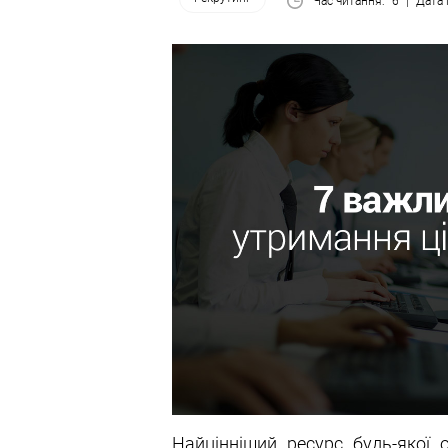
Час читання:
6
Дата 
Найцінніший ресурс будь-якої 