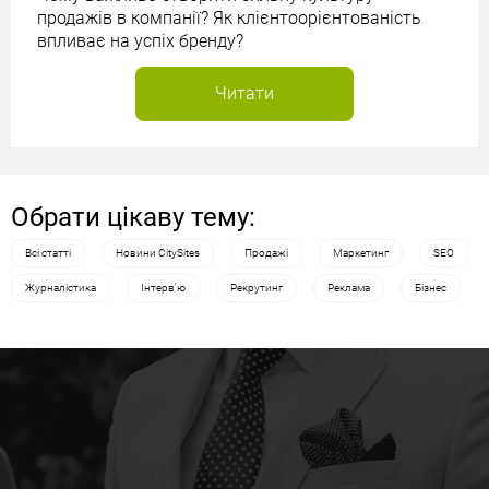
продажів в компанії? Як клієнтоорієнтованість
впливає на успіх бренду?
Читати
Обрати цікаву тему:
Всі статті
Новини CitySites
Продажі
Маркетинг
SEO
Журналістика
Інтерв'ю
Рекрутинг
Реклама
Бізнес