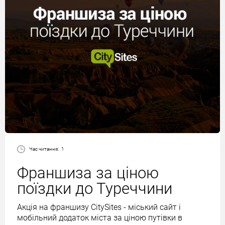
Час читання:
1
Франшиза за ціною
поїздки до Туреччини
Акція на франшизу CitySites - міський сайт і
мобільний додаток міста за ціною путівки в