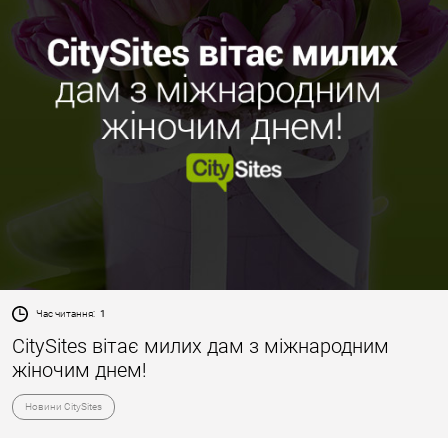
Час читання:
1
CitySites вітає милих дам з міжнародним
жіночим днем!
Новини CitySites