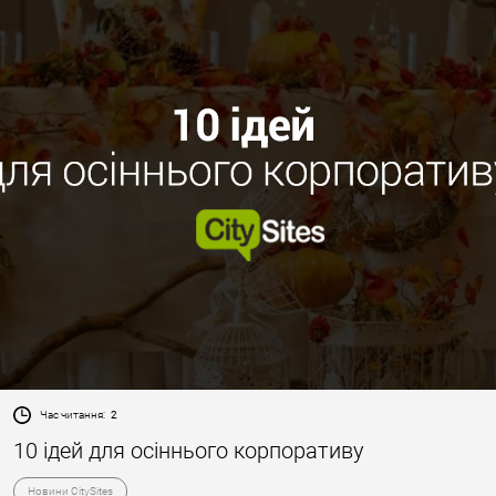
Час читання:
2
10 ідей для осіннього корпоративу
Новини CitySites