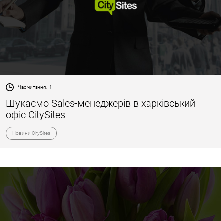
Час читання:
1
Шукаємо Sales-менеджерів в харківський
офіс CitySites
Новини CitySites