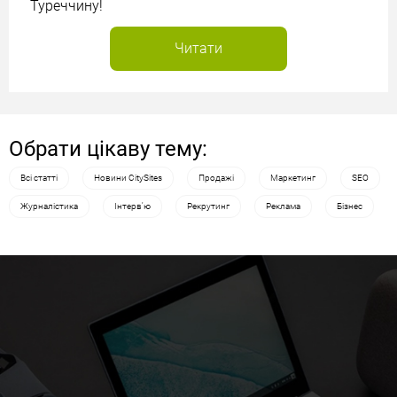
Туреччину!
Читати
Обрати цікаву тему:
Всі статті
Новини CitySites
Продажі
Маркетинг
SEO
Журналістика
Інтерв'ю
Рекрутинг
Реклама
Бізнес