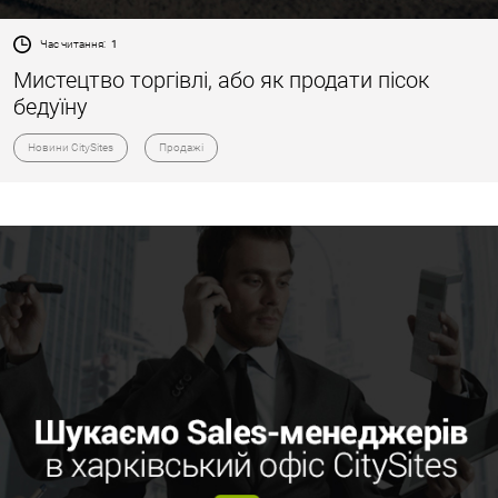
Час читання:
1
Мистецтво торгівлі, або як продати пісок
бедуїну
Новини CitySites
Продажі