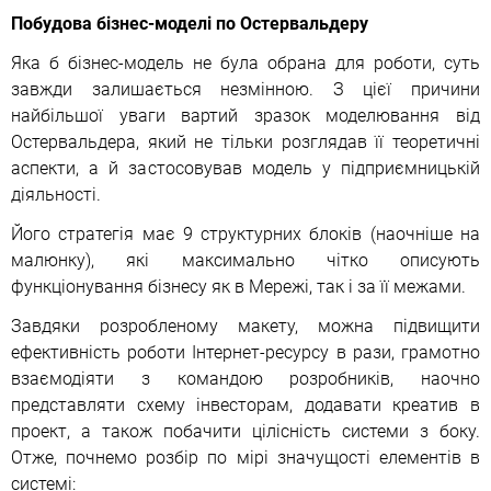
Побудова бізнес-моделі по Остервальдеру
Яка б бізнес-модель не була обрана для роботи, суть
завжди залишається незмінною. З цієї причини
найбільшої уваги вартий зразок моделювання від
Остервальдера, який не тільки розглядав її теоретичні
аспекти, а й застосовував модель у підприємницькій
діяльності.
Його стратегія має 9 структурних блоків (наочніше на
малюнку), які максимально чітко описують
функціонування бізнесу як в Мережі, так і за її межами.
Завдяки розробленому макету, можна підвищити
ефективність роботи Інтернет-ресурсу в рази, грамотно
взаємодіяти з командою розробників, наочно
представляти схему інвесторам, додавати креатив в
проект, а також побачити цілісність системи з боку.
Отже, почнемо розбір по мірі значущості елементів в
системі: