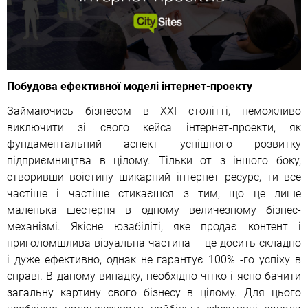
Побудова ефективної моделі інтернет-проекту
Займаючись бізнесом в XXI столітті, неможливо
виключити зі свого кейса інтернет-проекти, як
фундаментальний аспект успішного розвитку
підприємництва в цілому. Тільки от з іншого боку,
створивши воістину шикарний інтернет ресурс, ти все
частіше і частіше стикаєшся з тим, що це лише
маленька шестерня в одному величезному бізнес-
механізмі. Якісне юзабіліті, яке продає контент і
приголомшлива візуальна частина – це досить складно
і дуже ефективно, однак не гарантує 100% -го успіху в
справі. В даному випадку, необхідно чітко і ясно бачити
загальну картину свого бізнесу в цілому. Для цього