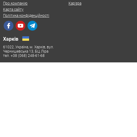
Про компанію
Кар'єра
Карта сайту
Політика конфіденційності
Харків
61022, Україна, м. Харків, вул.
Чернишевська 13, БЦ Ліра
тел. +38 (068) 248-61-68