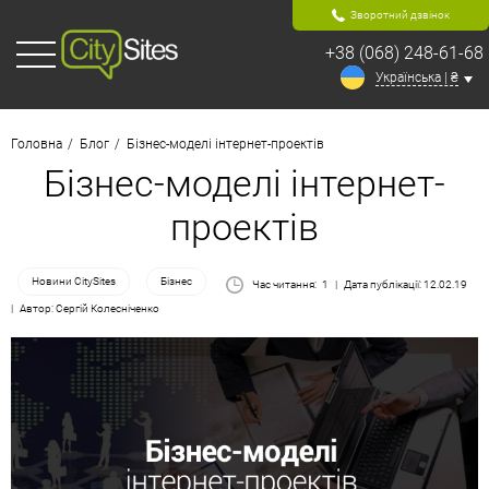
Зворотний дзвінок
+38 (068) 248-61-68
Українська | ₴
Головна
Блог
Бізнес-моделі інтернет-проектів
Бізнес-моделі інтернет-
проектів
Новини CitySites
Бізнес
Час читання:
1
Дата публікації: 12.02.19
Автор: Сергій Колесніченко