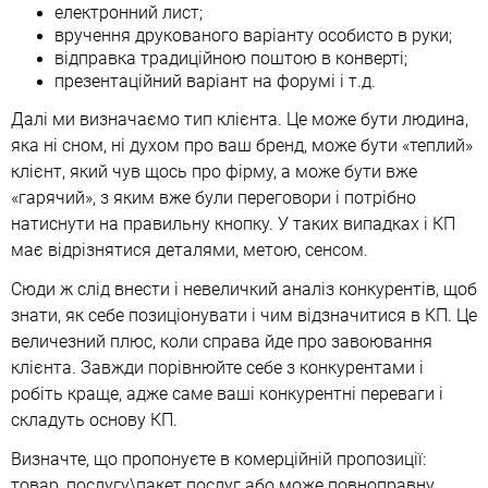
електронний лист;
вручення друкованого варіанту особисто в руки;
відправка традиційною поштою в конверті;
презентаційний варіант на форумі і т.д.
Далі ми визначаємо тип клієнта. Це може бути людина,
яка ні сном, ні духом про ваш бренд, може бути «теплий»
клієнт, який чув щось про фірму, а може бути вже
«гарячий», з яким вже були переговори і потрібно
натиснути на правильну кнопку. У таких випадках і КП
має відрізнятися деталями, метою, сенсом.
Сюди ж слід внести і невеличкий аналіз конкурентів, щоб
знати, як себе позиціонувати і чим відзначитися в КП. Це
величезний плюс, коли справа йде про завоювання
клієнта. Завжди порівнюйте себе з конкурентами і
робіть краще, адже саме ваші конкурентні переваги і
складуть основу КП.
Визначте, що пропонуєте в комерційній пропозиції:
товар, послугу\пакет послуг або може повноправну