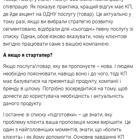
співпрацю. Як показує практика, кращий відгук має КП,
де йде акцент на ОДНУ послугу (товар). Це актуально у
тому разі, якщо ви вибрали стратегію розвитку
сегментовано, відібрали для «сьогодні» певну послугу зі
списку. Однак, обов'язково вказувати, чому клієнтові
вигідно працювати саме з вашою компанією.
А якщо я стартапер?
Якщо послуга\товар, яку ви пропонуєте – нова. І людям
необхідно пояснювати, навіщо воно і до чого, тоді КП
має базуватися на презентації продукту, компанії і
бренду в цілому. Потрібно зосередитися на тому, щоб
донести до користувача необхідність і актуальність
даного продукту.
І останнє зі списку «підготовки» – це знати, яку
проблему клієнта ваша пропозиція може вирішити. Це
один з найголовніших моментів, знати, що «болить
клієнта» і як йому допомогти. Основне завдання КП