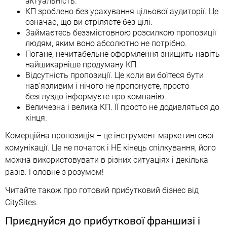
актуальність.
КП зроблено без урахування цільової аудиторії. Це
означає, що ви стріляєте без цілі.
Займаєтесь беззмістовною розсилкою пропозиції
людям, яким воно абсолютно не потрібно.
Погане, нечитабельне оформлення знищить навіть
найшикарніше продуману КП.
Відсутність пропозиції. Це коли ви боїтеся бути
нав'язливим і нічого не пропонуєте, просто
безглуздо інформуєте про компанію.
Величезна і велика КП. ЇЇ просто не додивляться до
кінця.
Комерційна пропозиція – це інструмент маркетингової
комунікації. Це не початок і НЕ кінець спілкування, його
можна використовувати в різних ситуаціях і декілька
разів. Головне з розумом!
Читайте також про готовий прибутковий бізнес від
CitySites
.
Приєднуйся до прибуткової франшизі і