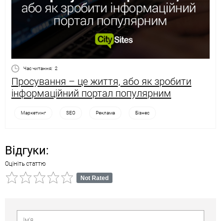
Час читання:
2
Просування – це життя, або як зробити
інформаційний портал популярним
Маркетинг
SEO
Реклама
Бізнес
Відгуки:
Оцініть статтю
Not Rated