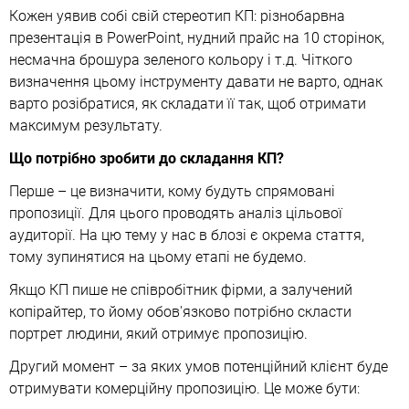
Кожен уявив собі свій стереотип КП: різнобарвна
презентація в PowerPoint, нудний прайс на 10 сторінок,
несмачна брошура зеленого кольору і т.д. Чіткого
визначення цьому інструменту давати не варто, однак
варто розібратися, як складати її так, щоб отримати
максимум результату.
Що потрібно зробити до складання КП?
Перше – це визначити, кому будуть спрямовані
пропозиції. Для цього проводять аналіз цільової
аудиторії. На цю тему у нас в блозі є окрема стаття,
тому зупинятися на цьому етапі не будемо.
Якщо КП пише не співробітник фірми, а залучений
копірайтер, то йому обов'язково потрібно скласти
портрет людини, який отримує пропозицію.
Другий момент – за яких умов потенційний клієнт буде
отримувати комерційну пропозицію. Це може бути: