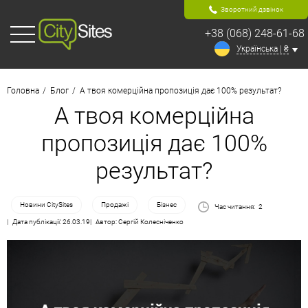
Зворотний дзвінок
+38 (068) 248-61-68
Українська | ₴
Головна
Блог
А твоя комерційна пропозиція дає 100% результат?
А твоя комерційна
пропозиція дає 100%
результат?
Новини CitySites
Продажі
Бізнес
Час читання:
2
Дата публікації: 26.03.19
Автор: Сергій Колесніченко