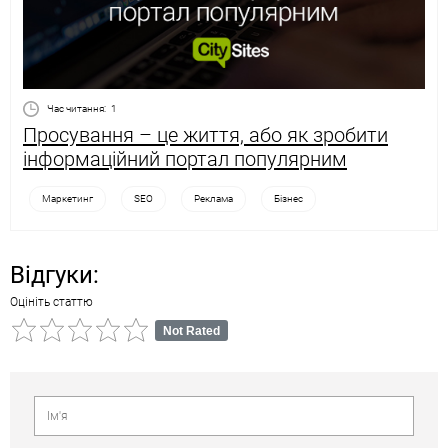
Час читання:
1
Просування – це життя, або як зробити
інформаційний портал популярним
Маркетинг
SEO
Реклама
Бізнес
Відгуки:
Оцініть статтю
Not Rated