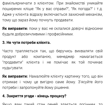
фамільярничати з клієнтом. При знайомстві уникайте
поширених кліше: "Як у вас справи?", "Як погода?" і т.д.
Адже у клієнта відразу включається захисний механізм,
тому що зараз йому почнуть продавати.
Як виправити:
поки у вас не склалися довірчі відносини
будьте доброзичливими і професійними.
3. Не чути потреби клієнта.
Часто трапляється так, що беручись вихваляти свій
продукт або компанію, менеджер намагається
"продавити" клієнта і не помічає як той починає
нудьгувати.
Як виправити:
Намалюйте клієнту картинку того, що він
отримає і чому це вигідно саме йому. З'ясуйте його
потреби і запропонуйте йому рішення.
4. Закриття угоди - кінець процесу?
Якщо вам такий стан речей здається логічним, то