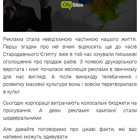
Реклама стала невід'ємною частиною нашого життя.
Перші згадки про неї вчені відносять ще до часів
Стародавнього Єгипту: вже в той час існували письмові
оголошення про продаж рабів. З появою друкарського
верстата і книг почалася еволюція реклами в звичному
для нас вигляді. А після винаходу телебачення і
розвитку масової культури вона і зовсім перетворилася
в культ.
Сьогодні корпорації витрачають колосальні бюджети на
просування. А деякі рекламні кампанії стали
шедевральними.
Але давайте поговоримо про цікаві факти, які вас
напевно можуть здивувати.