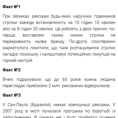
Факт №1
При зйомках реклами будь-яких наручних годинників
стрілки завжди встановлюють на 10 годин 10 хвилин
або на 8 годин 20 хвилин. Це роблять з двох причин: по-
перше, виставлені таким чином стрілки не
перекривають назва бренду. По-друге, спостережні
маркетологи помітили, що таке розташування стрілок
нагадує посмішку, і налаштовує потенційних покупців на
гарний настрій.
Факт №2
Вчені підрахували, що до 65 років кожна людина
переглядає приблизно 2 млн. рекламних відеороликів.
Факт №3
У Сан-Паулу (Бразилія) немає зовнішньої реклами. У
2007 році в місті почалася програма по боротьбі із
забрудненням. В рамках неї і було прийнято рішення