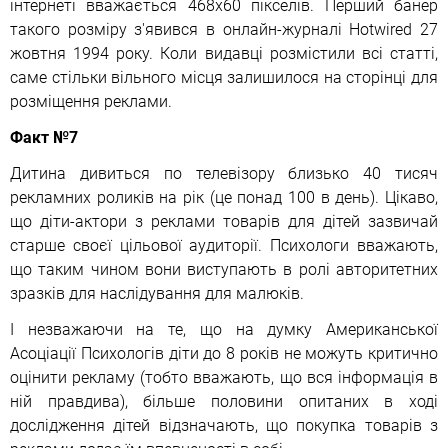
інтернеті вважається 468х60 пікселів. Перший банер
такого розміру з'явився в онлайн-журналі Hotwired 27
жовтня 1994 року. Коли видавці розмістили всі статті,
саме стільки вільного місця залишилося на сторінці для
розміщення реклами.
Факт №7
Дитина дивиться по телевізору близько 40 тисяч
рекламних роликів на рік (це понад 100 в день). Цікаво,
що діти-актори з реклами товарів для дітей зазвичай
старше своєї цільової аудиторії. Психологи вважають,
що таким чином вони виступають в ролі авторитетних
зразків для наслідування для малюків.
І незважаючи на те, що на думку Американської
Асоціації Психологів діти до 8 років не можуть критично
оцінити рекламу (тобто вважають, що вся інформація в
ній правдива), більше половини опитаних в ході
дослідження дітей відзначають, що покупка товарів з