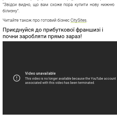
"Звідси видно, що вам схоже пора купити нову нижню
білизну".
Читайте також про готовий бізнес
CitySites
.
Приєднуйся до прибуткової франшизі і
почни заробляти прямо зараз!