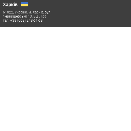
Харків
61022, Україна, м. Харків, вул.
Чернишевська 13, БЦ Ліра
тел. +38 (068) 248-61-68