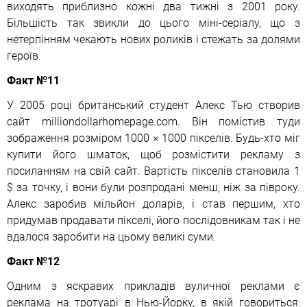
виходять приблизно кожні два тижні з 2001 року.
Більшість так звикли до цього міні-серіалу, що з
нетерпінням чекають нових роликів і стежать за долями
героїв.
Факт №11
У 2005 році британський студент Алекс Тью створив
сайт milliondollarhomepage.com. Він помістив туди
зображення розміром 1000 × 1000 пікселів. Будь-хто міг
купити його шматок, щоб розмістити рекламу з
посиланням на свій сайт. Вартість пікселів становила 1
$ за точку, і вони були розпродані менш, ніж за півроку.
Алекс заробив мільйон доларів, і став першим, хто
придумав продавати пікселі, його послідовникам так і не
вдалося заробити на цьому великі суми.
Факт №12
Одним з яскравих прикладів вуличної реклами є
реклама на тротуарі в Нью-Йорку, в якій говориться: