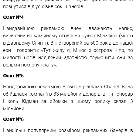
позбутися від усіх вивісок і банерів.
Факт №4
Найдавнішою рекламою вчені вважають напис,
висічений на кам'яному стовпі на руїнах Мемфіса (місто
в Давньому Єгипті). Він створений за 500 років до нашої
ери і говорить: «Тут живу я, Мінос з острова Кіпр, по
милості богів наділений здатністю тлумачити сни за
вельми помірну плату».
Факт №5
Найдорожчою рекламою в світі є реклама Chanel. Вона
обійшлася компанії в 33 мільйони доларів, в т.ч гонорар
Ніколь Кідман за зйомки в цьому ролику склав 3
мільйони.
Факт №6
Найбільш популярним розміром рекламних банерів в