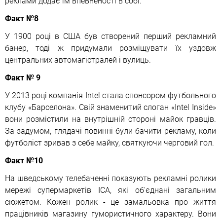
реклами додає їм впевненості в собі.
Факт №8
У 1900 році в США був створений перший рекламний
банер, тоді ж придумали розміщувати їх уздовж
центральних автомагістралей і вулиць.
Факт № 9
У 2013 році компанія Intel стала спонсором футбольного
клубу «Барселона». Свій знаменитий слоган «Intel Inside»
вони розмістили на внутрішній стороні майок гравців.
За задумом, глядачі повинні були бачити рекламу, коли
футболіст зривав з себе майку, святкуючи черговий гол.
Факт №10
На шведському телебаченні показують рекламні ролики
мережі супермаркетів ICA, які об'єднані загальним
сюжетом. Кожен ролик - це замальовка про життя
працівників магазину гумористичного характеру. Вони