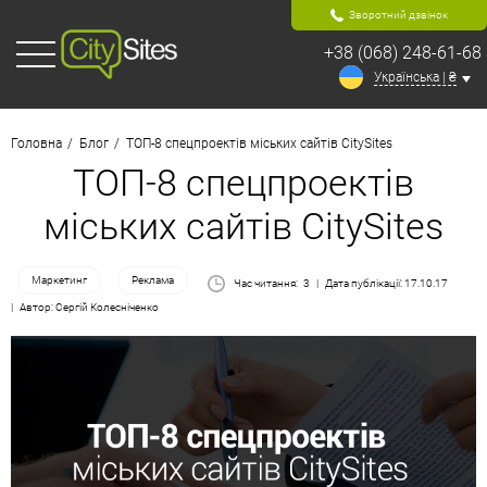
Зворотний дзвінок
+38 (068) 248-61-68
Українська | ₴
Головна
Блог
ТОП-8 спецпроектів міських сайтів CitySites
ТОП-8 спецпроектів
міських сайтів CitySites
Маркетинг
Реклама
Час читання:
3
Дата публікації: 17.10.17
Автор: Сергій Колесніченко