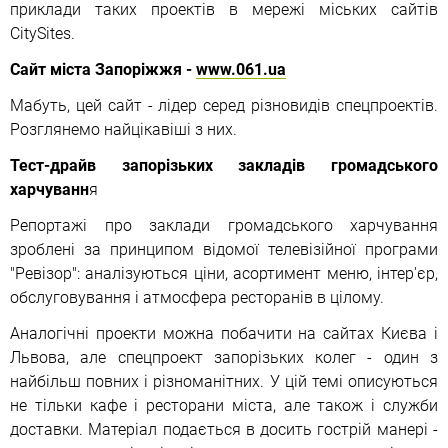
приклади таких проектів в мережі міських сайтів
CitySites.
Сайт міста Запоріжжя -
www.061.ua
Мабуть, цей сайт - лідер серед різновидів спецпроектів.
Розглянемо найцікавіші з них.
Тест-драйв запорізьких закладів громадського
харчуванн
я
Репортажі про заклади громадського харчування
зроблені за принципом відомої телевізійної програми
"Ревізор": аналізуються ціни, асортимент меню, інтер'єр,
обслуговування і атмосфера ресторанів в цілому.
Аналогічні проекти можна побачити на сайтах Києва і
Львова, але спецпроект запорізьких колег - один з
найбільш повних і різноманітних. У цій темі описуються
не тільки кафе і ресторани міста, але також і служби
доставки. Матеріал подається в досить гострій манері -