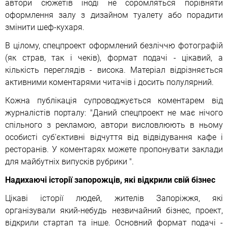
автори сюжетів іноді не соромляться порівняти
оформлення залу з дизайном туалету або порадити
змінити шеф-кухаря.
В цілому, спецпроект оформлений безліччю фотографій
(як страв, так і чеків), формат подачі - цікавий, а
кількість переглядів - висока. Матеріал відрізняється
активними коментарями читачів і досить полулярний.
Кожна публікація супроводжується коментарем від
журналістів порталу: "Даний спецпроект не має нічого
спільного з рекламою, автори висловлюють в ньому
особисті суб'єктивні відчуття від відвідування кафе і
ресторанів. У коментарях можете пропонувати заклади
для майбутніх випусків рубрики ".
Надихаючі історії запорожців, які відкрили свій бізнес
Цікаві історії людей, жителів Запоріжжя, які
організували який-небудь незвичайний бізнес, проект,
відкрили стартап та інше. Основний формат подачі -