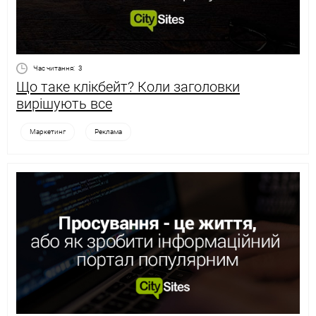
Час читання:
3
Що таке клікбейт? Коли заголовки
вирішують все
Маркетинг
Реклама