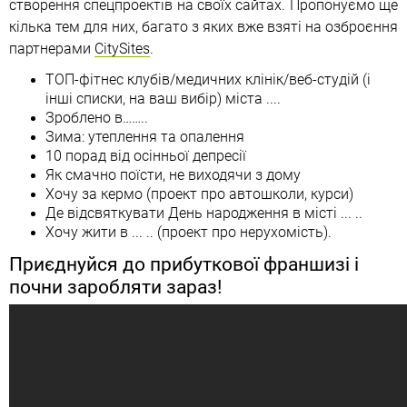
створення спецпроектів на своїх сайтах. Пропонуємо ще
кілька тем для них, багато з яких вже взяті на озброєння
партнерами
CitySites
.
ТОП-фітнес клубів/медичних клінік/веб-студій (і
інші списки, на ваш вибір) міста ....
Зроблено в……..
Зима: утеплення та опалення
10 порад від осінньої депресії
Як смачно поїсти, не виходячи з дому
Хочу за кермо (проект про автошколи, курси)
Де відсвяткувати День народження в місті ... ..
Хочу жити в ... .. (проект про нерухомість).
Приєднуйся до прибуткової франшизі і
почни заробляти зараз!