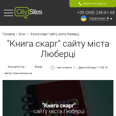
Зворотний дзвінок
+38 (068) 248-61-68
Українська | ₴
Головна
Блог
"Книга скарг" сайту міста Люберці
"Книга скарг" сайту міста
Люберці
Журналістика
Бізнес
Час читання:
1
Дата публікації: 11.08.16
Автор: Ксенія Альохіна