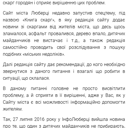
скарг городян і сприяє вирішенню цих проблем.
Сайт міста Люберці недавно запустив спецтему, під
назвою «Книга скарг», в яку редакція сайту додає
новини зі скаргами від жителів міста, що десь щось
зламалося, асфальт провалився, дерево впало, дитячих
майданчиків не вистачає і т.д., а також редакція
самостійно проводить свої розслідування з пошуку
подібних «міських недоліків».
Далі редакція сайту дає рекомендації, до кого необхідно
звернутися з даного питання і взагалі що робити в
ситуації, що склалася.
В даному питанні головне не просто висвітлити
проблему, а й сприяти в її вирішенні, адже у Вас, як у
Сайту міста є всі можливості інформаційно допомогти
жителям.
Так, 27 липня 2016 року у ІнфоЛюберці вийшла новина
про те, що один з дитячих майданчиків не прибирають,