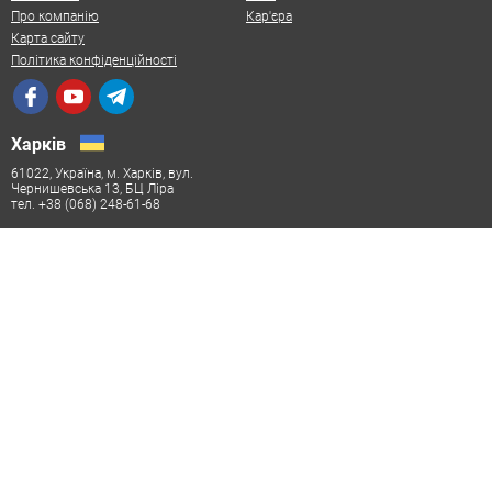
Про компанію
Кар'єра
Карта сайту
Політика конфіденційності
Харків
61022, Україна, м. Харків, вул.
Чернишевська 13, БЦ Ліра
тел. +38 (068) 248-61-68