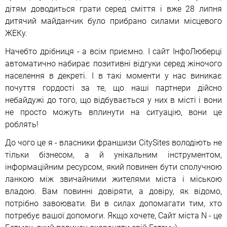
дітям доводиться грати серед сміття і вже 28 липня
дитячий майданчик було прибрано силами місцевого
ЖЕКу.
Начебто дрібниця - а всім приємно. І сайт ІнфоЛюберці
автоматично набирає позитивні відгуки серед жіночого
населення в декреті. І в такі моменти у нас виникає
почуття гордості за те, що наші партнери дійсно
небайдужі до того, що відбувається у них в місті і вони
не просто можуть вплинути на ситуацію, вони це
роблять!
До чого це я - власники франшизи СitySites володіють не
тільки бізнесом, а й унікальним інструментом,
інформаційним ресурсом, який повинен бути сполучною
ланкою між звичайними жителями міста і міською
владою. Вам повинні довіряти, а довіру, як відомо,
потрібно завоювати. Ви в силах допомагати тим, хто
потребує вашої допомоги. Якщо хочете, Сайт міста N - це