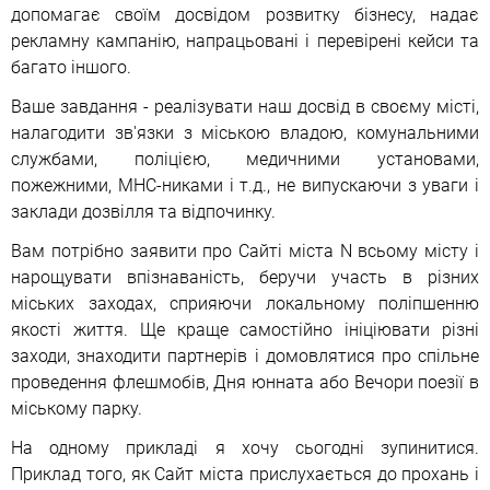
допомагає своїм досвідом розвитку бізнесу, надає
рекламну кампанію, напрацьовані і перевірені кейси та
багато іншого.
Ваше завдання - реалізувати наш досвід в своєму місті,
налагодити зв'язки з міською владою, комунальними
службами, поліцією, медичними установами,
пожежними, МНС-никами і т.д., не випускаючи з уваги і
заклади дозвілля та відпочинку.
Вам потрібно заявити про Сайті міста N всьому місту і
нарощувати впізнаваність, беручи участь в різних
міських заходах, сприяючи локальному поліпшенню
якості життя. Ще краще самостійно ініціювати різні
заходи, знаходити партнерів і домовлятися про спільне
проведення флешмобів, Дня юнната або Вечори поезії в
міському парку.
На одному прикладі я хочу сьогодні зупинитися.
Приклад того, як Сайт міста прислухається до прохань і