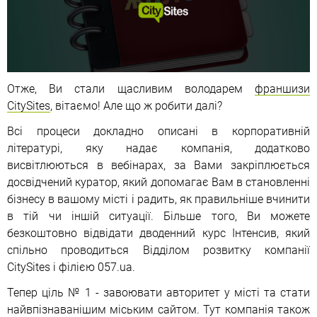
Отже, Ви стали щасливим володарем
франшизи
CitySites
, вітаємо! Але що ж робити далі?
Всі процеси докладно описані в корпоративній
літературі, яку надає компанія, додатково
висвітлюються в вебінарах, за Вами закріплюється
досвідчений куратор, який допомагає Вам в становленні
бізнесу в вашому місті і радить, як правильніше вчинити
в тій чи іншій ситуації. Більше того, Ви можете
безкоштовно відвідати дводенний курс Інтенсив, який
спільно проводиться Відділом розвитку компанії
CitySites і філією 057.ua.
Тепер ціль № 1 - завоювати авторитет у місті та стати
найвпізнаванішим міським сайтом. Тут компанія також