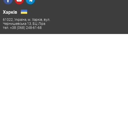
Харків
61022, Україна, м. Харків, вул.
Чернишевська 13, БЦ Ліра
тел. +38 (068) 248-61-68