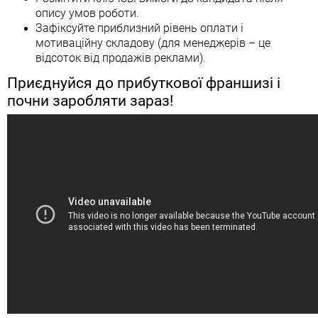
опису умов роботи.
Зафіксуйте приблизний рівень оплати і
мотиваційну складову (для менеджерів – це
відсоток від продажів реклами).
Приєднуйся до прибуткової франшизі і
почни заробляти зараз!