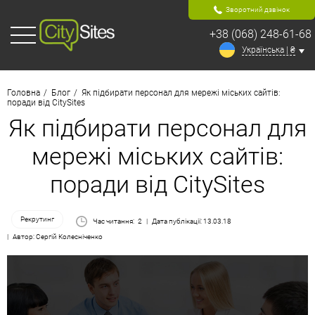
Зворотний дзвінок
+38 (068) 248-61-68
Українська | ₴
Головна
Блог
Як підбирати персонал для мережі міських сайтів:
поради від СitySites
Як підбирати персонал для
мережі міських сайтів:
поради від СitySites
Рекрутинг
Час читання:
2
Дата публікації: 13.03.18
Автор: Сергій Колесніченко