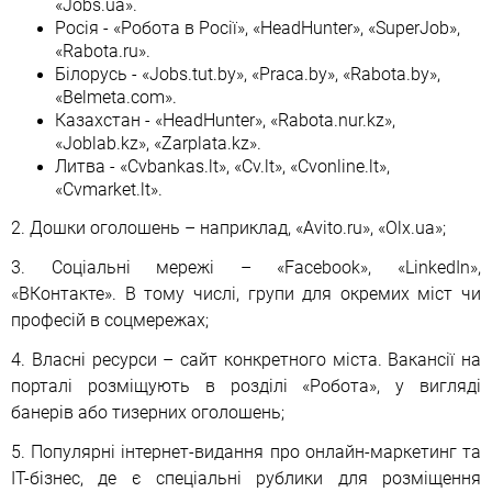
«Jobs.ua».
Росія - «Робота в Росії», «HeadHunter», «SuperJob»,
«Rabota.ru».
Білорусь - «Jobs.tut.by», «Praca.by», «Rabota.by»,
«Belmeta.com».
Казахстан - «HeadHunter», «Rabota.nur.kz»,
«Joblab.kz», «Zarplata.kz».
Литва - «Сvbankas.lt», «Cv.lt», «Cvonline.lt»,
«Cvmarket.lt».
2. Дошки оголошень – наприклад, «Avito.ru», «Olx.ua»;
3. Соціальні мережі – «Facebook», «LinkedIn»,
«ВКонтакте». В тому числі, групи для окремих міст чи
професій в соцмережах;
4. Власні ресурси – сайт конкретного міста. Вакансії на
порталі розміщують в розділі «Робота», у вигляді
банерів або тизерних оголошень;
5. Популярні інтернет-видання про онлайн-маркетинг та
IT-бізнес, де є спеціальні рублики для розміщення