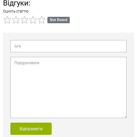
Відгуки:
Оцініть статтю
Not Rated
Відправити