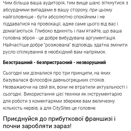
Чим більша ваша аудиторія, тим вище шанс зіткнутися з
абсурдними випадами в вашу сторону, при цьому
найголовніше - бути абсолютно спокійним і не
піддаватися на провокації, адже саме цього від вас і
домагаються. Глибоко вдихніть і пам'ятайте, що ваша
головна зброя - це добре вибудувана аргументація.
Найчастіше добре "розжована" відповідь здатна змінити
русло спілкування в необхідний вам напрямок.
Безстрашний - безпристрасний - незворушний
Сьогодні ми дізналися про три принципи, на яких
базувалася філософія давньогрецьких стоїків.
Незважаючи на свій вік, вони не втратили актуальності і
сьогодні. Використання цієї техніки як інструментарію
для роботи з коментарями збереже вам величезну
кількість нервів, а для CitySites це головне.
Приєднуйся до прибуткової франшизі і
почни заробляти зараз!