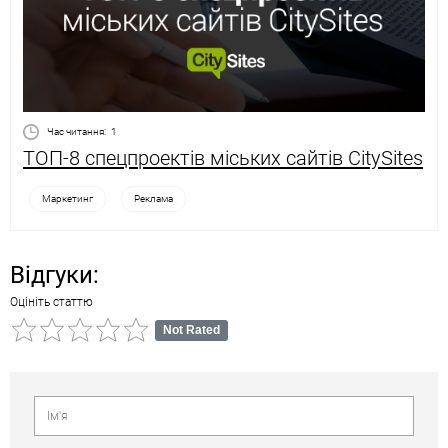
Час читання:
1
ТОП-8 спецпроектів міських сайтів CitySites
Маркетинг
Реклама
Відгуки:
Оцініть статтю
Not Rated