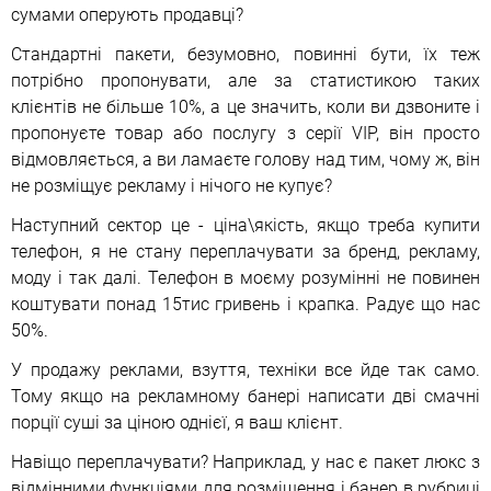
сумами оперують продавці?
Стандартні пакети, безумовно, повинні бути, їх теж
потрібно пропонувати, але за статистикою таких
клієнтів не більше 10%, а це значить, коли ви дзвоните і
пропонуєте товар або послугу з серії VIP, він просто
відмовляється, а ви ламаєте голову над тим, чому ж, він
не розміщує рекламу і нічого не купує?
Наступний сектор це - ціна\якість, якщо треба купити
телефон, я не стану переплачувати за бренд, рекламу,
моду і так далі. Телефон в моєму розумінні не повинен
коштувати понад 15тис гривень і крапка. Радує що нас
50%.
У продажу реклами, взуття, техніки все йде так само.
Тому якщо на рекламному банері написати дві смачні
порції суші за ціною однієї, я ваш клієнт.
Навіщо переплачувати? Наприклад, у нас є пакет люкс з
відмінними функціями для розміщення і банер в рубриці