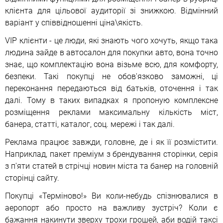
клієнта для цільової аудиторії зі знижкою. Відмінний
варіант у співвідношенні ціна\якість.
VIP клієнти - це люди, які знають чого хочуть, якщо така
людина зайде в автосалон для покупки авто, вона точно
знає, що комплектацію вона візьме всю, для комфорту,
безпеки. Такі покупці не обов'язково заможні, ці
переконання передаються від батьків, оточення і так
далі. Тому в таких випадках я пропоную комплексне
розміщення реклами максимальну кількість міст,
банера, статті, каталог, соц. мережі і так далі.
Реклама працює завжди, головне, де і як її розмістити.
Наприклад, пакет преміум з брендування сторінки, серія
з п'яти статей в стрічці новин міста та банер на головній
сторінці сайту.
Покупці «Терміново!» Ви коли-небудь спізнювалися в
аеропорт або просто на важливу зустріч? Коли є
бажання накинути зверху трохи грошей, аби водій таксі