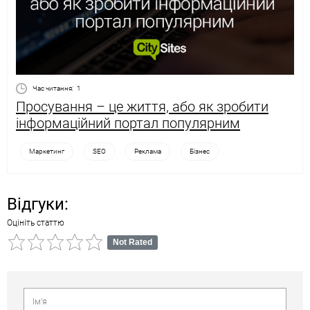
Час читання:
1
Просування – це життя, або як зробити
інформаційний портал популярним
Маркетинг
SEO
Реклама
Бізнес
Відгуки:
Оцініть статтю
Not Rated