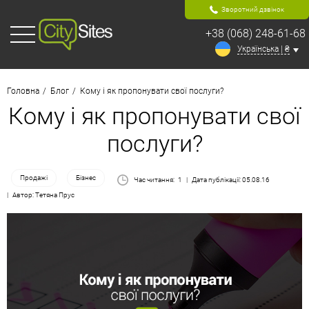
Зворотний дзвінок
+38 (068) 248-61-68
Українська | ₴
Головна
Блог
Кому і як пропонувати свої послуги?
Кому і як пропонувати свої
послуги?
Продажі
Бізнес
Час читання:
1
Дата публікації: 05.08.16
Автор: Тетяна Прус