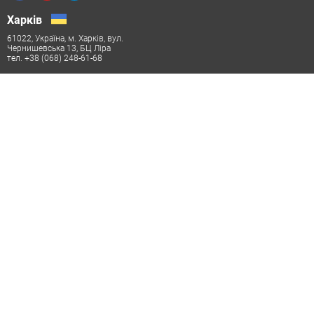
Харків
61022, Україна, м. Харків, вул.
Чернишевська 13, БЦ Ліра
тел. +38 (068) 248-61-68