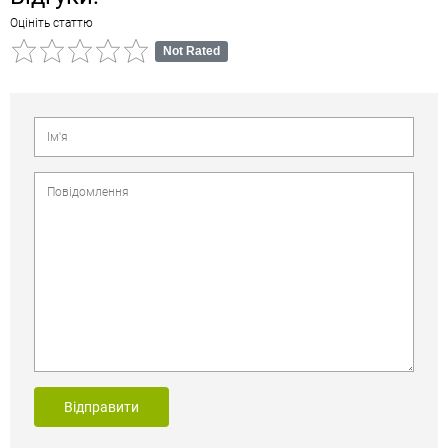
Оцініть статтю
Not Rated
Відправити