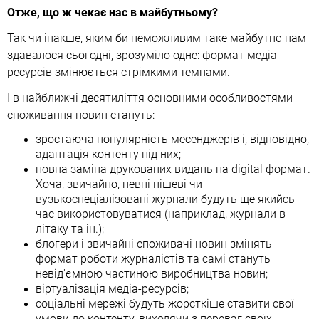
Отже, що ж чекає нас в майбутньому?
Так чи інакше, яким би неможливим таке майбутнє нам
здавалося сьогодні, зрозуміло одне: формат медіа
ресурсів змінюється стрімкими темпами.
І в найближчі десятиліття основними особливостями
споживання новин стануть:
зростаюча популярність месенджерів і, відповідно,
адаптація контенту під них;
повна заміна друкованих видань на digital формат.
Хоча, звичайно, певні нішеві чи
вузькоспеціалізовані журнали будуть ще якийсь
час використовуватися (наприклад, журнали в
літаку та ін.);
блогери і звичайні споживачі новин змінять
формат роботи журналістів та самі стануть
невід'ємною частиною виробництва новин;
віртуалізація медіа-ресурсів;
соціальні мережі будуть жорсткіше ставити свої
умови до контенту, виходячи з переваг своїх