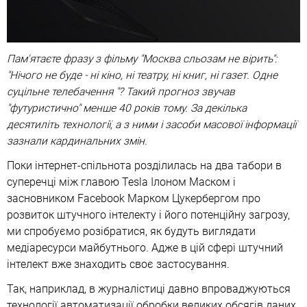
Пам'ятаєте фразу з фільму "Москва сльозам не вірить":
"Нічого не буде - ні кіно, ні театру, ні книг, ні газет. Одне
суцільне телебачення "? Такий прогноз звучав
"футуристично" менше 40 років тому. За декілька
десятиліть технології, а з ними і засоби масової інформації
зазнали кардинальних змін.
Поки інтернет-спільнота розділилась на два табори в
суперечці між главою Tesla Ілоном Маском і
засновником Facebook Марком Цукербергом про
розвиток штучного інтелекту і його потенційну загрозу,
ми спробуємо розібратися, як будуть виглядати
медіаресурси майбутнього. Адже в цій сфері штучний
інтелект вже знаходить своє застосування.
Так, наприклад, в журналістиці давно впроваджуються
технології автоматизації обробки великих обсягів даних.