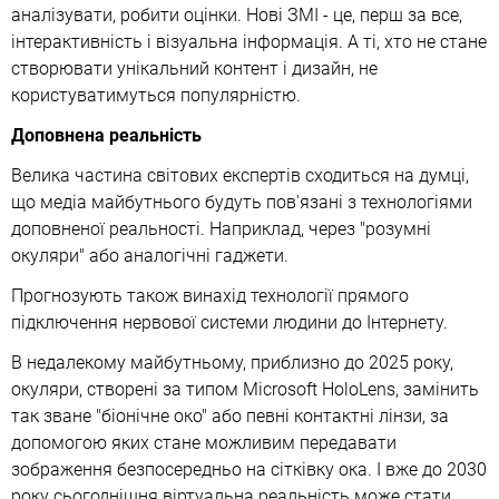
аналізувати, робити оцінки. Нові ЗМІ - це, перш за все,
інтерактивність і візуальна інформація. А ті, хто не стане
створювати унікальний контент і дизайн, не
користуватимуться популярністю.
Доповнена реальність
Велика частина світових експертів сходиться на думці,
що медіа майбутнього будуть пов'язані з технологіями
доповненої реальності. Наприклад, через "розумні
окуляри" або аналогічні гаджети.
Прогнозують також винахід технології прямого
підключення нервової системи людини до Інтернету.
В недалекому майбутньому, приблизно до 2025 року,
окуляри, створені за типом Microsoft HoloLens, замінить
так зване "біонічне око" або певні контактні лінзи, за
допомогою яких стане можливим передавати
зображення безпосередньо на сітківку ока. І вже до 2030
року сьогоднішня віртуальна реальність може стати