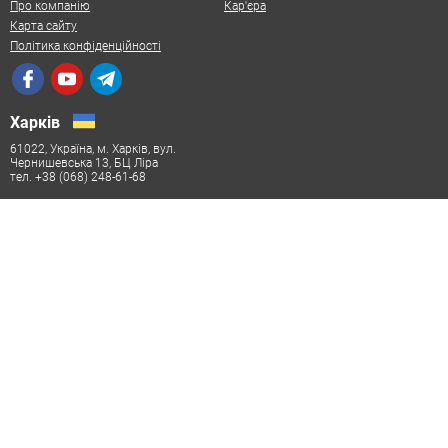
Про компанію
Кар'єра
Карта сайту
Політика конфіденційності
Харків
61022, Україна, м. Харків, вул.
Чернишевська 13, БЦ Ліра
тел. +38 (068) 248-61-68