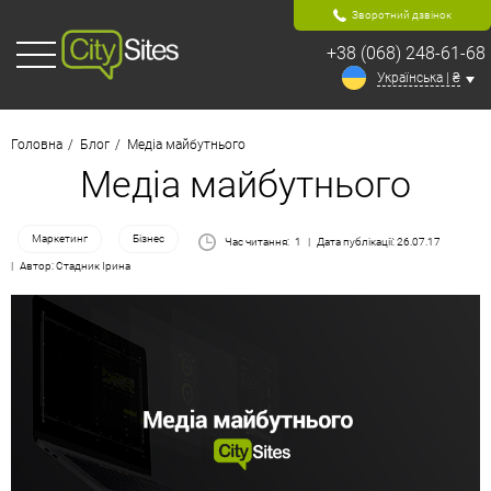
Зворотний дзвінок
+38 (068) 248-61-68
Українська | ₴
Головна
Блог
Медіа майбутнього
Медіа майбутнього
Маркетинг
Бізнес
Час читання:
1
Дата публікації: 26.07.17
Автор: Стадник Ірина