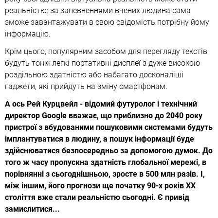
реальністю: за запевненнями вчених людина сама
зможе завантажувати в свою свідомість потрібну йому
інформацію.
Крім цього, популярним засобом для перегляду текстів
будуть тонкі легкі портативні дисплеї з дуже високою
роздільною здатністю або набагато досконаліші
гаджети, які прийдуть на зміну смартфонам.
А ось Рей Курцвейл - відомий футуролог і технічний
директор Google вважає, що приблизно до 2040 року
пристрої з вбудованими пошуковими системами будуть
імплантуватися в людину, а пошук інформації буде
здійснюватися безпосередньо за допомогою думок. До
того ж часу пропускна здатність глобальної мережі, в
порівнянні з сьогоднішньою, зросте в 500 млн разів. І,
між іншим, його прогнози ще початку 90-х років ХХ
століття вже стали реальністю сьогодні. Є привід
замислитися...