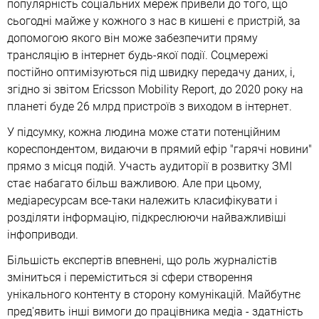
популярність соціальних мереж привели до того, що
сьогодні майже у кожного з нас в кишені є пристрій, за
допомогою якого він може забезпечити пряму
трансляцію в інтернет будь-якої події. Соцмережі
постійно оптимізуються під швидку передачу даних, і,
згідно зі звітом Ericsson Mobility Report, до 2020 року на
планеті буде 26 млрд пристроїв з виходом в інтернет.
У підсумку, кожна людина може стати потенційним
кореспондентом, видаючи в прямий ефір "гарячі новини"
прямо з місця подій. Участь аудиторії в розвитку ЗМІ
стає набагато більш важливою. Але при цьому,
медіаресурсам все-таки належить класифікувати і
розділяти інформацію, підкреслюючи найважливіші
інфоприводи.
Більшість експертів впевнені, що роль журналістів
зміниться і переміститься зі сфери створення
унікального контенту в сторону комунікацій. Майбутнє
пред'явить інші вимоги до працівника медіа - здатність