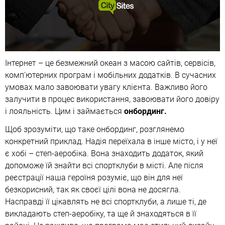
Інтернет – це безмежний океан з масою сайтів, сервісів,
комп'ютерних програм і мобільних додатків. В сучасних
умовах мало завоювати увагу клієнта. Важливо його
залучити в процес використання, завоювати його довіру
і лояльність. Цим і займається
онбординг.
Щоб зрозуміти, що таке онбординг, розглянемо
конкретний приклад. Надія переїхала в інше місто, і у неї
є хобі – степ-аеробіка. Вона знаходить додаток, який
допоможе їй знайти всі спортклуби в місті. Але після
реєстрації наша героїня розуміє, що він для неї
безкорисний, так як своєї цілі вона не досягла.
Насправді її цікавлять не всі спортклуби, а лише ті, де
викладають степ-аеробіку, та ще й знаходяться в її