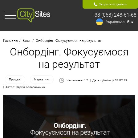
Зворотний дзвінок
+38 (068) 248-61-68
Українська | ₴
Головна
Блог
Онбордінг. Фокусуємося на результат
Онбордінг. Фокусуємося
на результат
Продажі
Маркетинг
Час читання:
2
Дата публікації: 08.02.19
Автор: Сергій Колесніченко