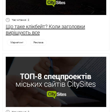
Час читання:
2
Що таке клікбейт? Коли заголовки
вирішують все
Маркетинг
Реклама
Час читання:
2