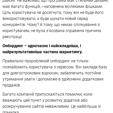
районі. Не важливо, що програма має стильний дизайн,
має багато функцій, і наповнена всілякими фішками.
Ціль користувача не досягнута, тому він не буде його
використовувати, а буде шукати новий серед
конкурентів. Чому? А тому, що немає спілкування з
користувачем, не була з'ясована справжня причина
реєстрації.
Онбординг – одночасно і найскладніша, і
найрезультативніша частина маркетингу.
Правильно пророблений онбординг не тільки
познайомить користувача з сервісом. Він закладе базу
для довгострокових відносин, забезпечить постійне
утримання уваги і допоможе в здійсненні додаткових
продажів.
Багато компаній припускаються помилки, коли
вважають цей пункт у розвитку додатків або
розкручування сайтів неважливим. Це найбільша їх
помилка.