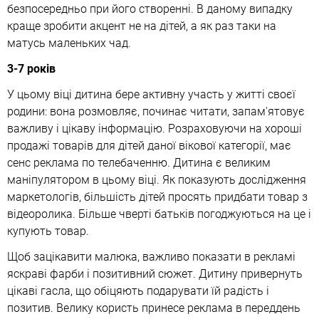
безпосередньо при його створенні. В даному випадку
краще зробити акцент не на дітей, а як раз таки на
матусь маленьких чад.
3-7 років
У цьому віці дитина бере активну участь у житті своєї
родини: вона розмовляє, починає читати, запам'ятовує
важливу і цікаву інформацію. Розраховуючи на хороші
продажі товарів для дітей даної вікової категорії, має
сенс реклама по телебаченню. Дитина є великим
маніпулятором в цьому віці. Як показують дослідження
маркетологів, більшість дітей просять придбати товар з
відеоролика. Більше чверті батьків погоджуються на це і
купують товар.
Щоб зацікавити малюка, важливо показати в рекламі
яскраві фарби і позитивний сюжет. Дитину привернуть
цікаві гасла, що обіцяють подарувати їй радість і
позитив. Велику користь принесе реклама в переддень