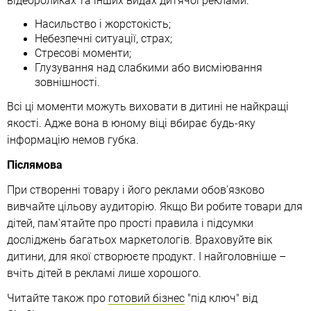
відеороликах та інших видах дитячої реклами:
Насильство і жорстокість;
Небезпечні ситуації, страх;
Стресові моменти;
Глузування над слабкими або висміювання
зовнішності.
Всі ці моменти можуть виховати в дитині не найкращі
якості. Адже вона в юному віці вбирає будь-яку
інформацію немов губка.
Післямова
При створенні товару і його реклами обов'язково
вивчайте цільову аудиторію. Якщо Ви робите товари для
дітей, пам'ятайте про прості правила і підсумки
досліджень багатьох маркетологів. Враховуйте вік
дитини, для якої створюєте продукт. І найголовніше –
вчіть дітей в рекламі лише хорошого.
Читайте також про
готовий бізнес
"під ключ" від