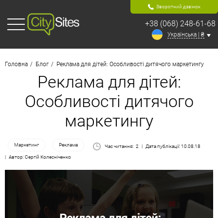
Зворотний дзвінок
+38 (068) 248-61-68
Українська | ₴
Головна
Блог
Реклама для дітей: Особливості дитячого маркетингу
Реклама для дітей:
Особливості дитячого
маркетингу
Маркетинг
Реклама
Час читання:
2
Дата публікації: 10.08.18
Автор: Сергій Колесніченко