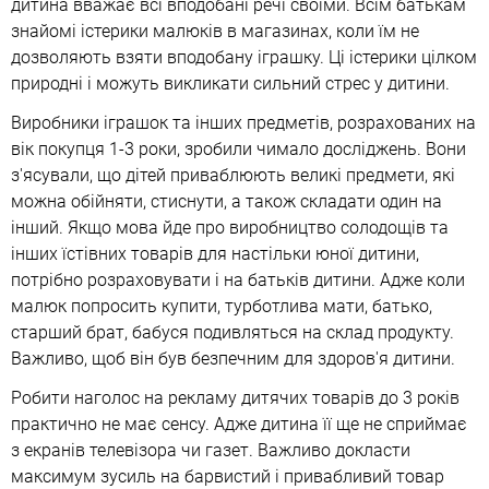
дитина вважає всі вподобані речі своїми. Всім батькам
знайомі істерики малюків в магазинах, коли їм не
дозволяють взяти вподобану іграшку. Ці істерики цілком
природні і можуть викликати сильний стрес у дитини.
Виробники іграшок та інших предметів, розрахованих на
вік покупця 1-3 роки, зробили чимало досліджень. Вони
з'ясували, що дітей приваблюють великі предмети, які
можна обійняти, стиснути, а також складати один на
інший. Якщо мова йде про виробництво солодощів та
інших їстівних товарів для настільки юної дитини,
потрібно розраховувати і на батьків дитини. Адже коли
малюк попросить купити, турботлива мати, батько,
старший брат, бабуся подивляться на склад продукту.
Важливо, щоб він був безпечним для здоров'я дитини.
Робити наголос на рекламу дитячих товарів до 3 років
практично не має сенсу. Адже дитина її ще не сприймає
з екранів телевізора чи газет. Важливо докласти
максимум зусиль на барвистий і привабливий товар