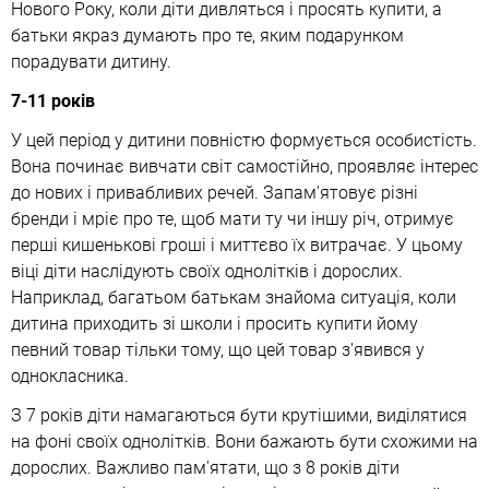
Нового Року, коли діти дивляться і просять купити, а
батьки якраз думають про те, яким подарунком
порадувати дитину.
7-11 років
У цей період у дитини повністю формується особистість.
Вона починає вивчати світ самостійно, проявляє інтерес
до нових і привабливих речей. Запам'ятовує різні
бренди і мріє про те, щоб мати ту чи іншу річ, отримує
перші кишенькові гроші і миттєво їх витрачає. У цьому
віці діти наслідують своїх однолітків і дорослих.
Наприклад, багатьом батькам знайома ситуація, коли
дитина приходить зі школи і просить купити йому
певний товар тільки тому, що цей товар з'явився у
однокласника.
З 7 років діти намагаються бути крутішими, виділятися
на фоні своїх однолітків. Вони бажають бути схожими на
дорослих. Важливо пам'ятати, що з 8 років діти