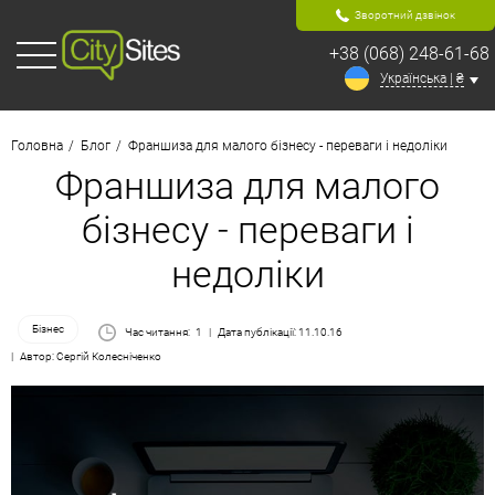
Зворотний дзвінок
+38 (068) 248-61-68
Українська | ₴
Головна
Блог
Франшиза для малого бізнесу - переваги і недоліки
Франшиза для малого
бізнесу - переваги і
недоліки
Бізнес
Час читання:
1
Дата публікації: 11.10.16
Автор: Сергій Колесніченко