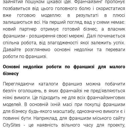
зайнятий пошуком цікавої ідеї. Франчайзинг пропонує
позбавиться від цього головного болю і скористатися
вже готовою моделлю: в результаті в плюсі
залишаються всі. На перший погляд, вад у схеми немає:
новий партнер отримує готовий бізнес, а власник
франшизи - розширення своєї мережі. Далі починається
спільна робота, від злагодженості якої залежить успіх.
Давайте розглянемо основні недоліки та переваги
роботи по франшизі.
Основні недоліки роботи по франшизі для малого
бізнесу
Переглядаючи каталоги франшиз можна побачити
безліч оголошень, в яких франчайзі не пред'являються
ніякі вимоги. Це підходить не для всіх франчайзингових
моделей. В основній їхній масі при покупці франшизи
для бізнесу будь-якого масштабу, однозначно вимоги є і
повинні бути. Наприклад, для франшизи міського сайту
CitySites - це наявність вільного часу для проекту,