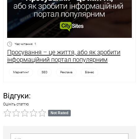
Час читання:
1
Просування – це життя, або як зробити
інформаційний портал популярним
Маркетинг
SEO
Реклама
Бізнес
Відгуки:
Оцініть статтю
Not Rated