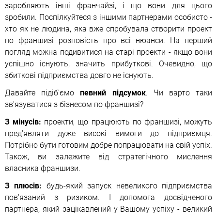
заробляють інші франчайзі, і що вони для цього
зробили. Поспілкуйтеся з іншими партнерами особисто -
хто як не людина, яка вже спробувала створити проект
по франшизі розповість про всі нюанси. На перший
погляд можна подивитися на старі проекти - якщо вони
успішно існують, значить прибуткові. Очевидно, що
збиткові підприємства довго не існують.
Давайте підіб'ємо
певний підсумок
. Чи варто таки
зв'язуватися з бізнесом по франшизі?
З мінусів:
проекти, що працюють по франшизі, можуть
пред'являти дуже високі вимоги до підприємця.
Потрібно бути готовим добре попрацювати на свій успіх.
Також, ви залежите від стратегічного мислення
власника франшизи.
З плюсів:
будь-який запуск невеликого підприємства
пов'язаний з ризиком. І допомога досвідченого
партнера, який зацікавлений у Вашому успіху - великий