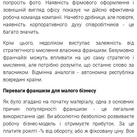
попросіть фото. Наявність фірмового оформлення і
зовнішній вигляд офісу показує чи дійсно ефективна
робоча команда компанії. Начебто дрібниця, але повірте,
наявність корпоративного духу співробітників - це
багато значить.
Крім цього, недоліком виступає залежність від
стратегічного мислення власника франшизи. Безумовно
франчайзі можуть впливати на цю саму стратегію і
мислення, але потрібно розуміти, що останнє слово за
власником. Відмінна аналогія - автономна республіка
всередині країни.
Переваги франшизи для малого бізнесу
Як було згадано на початку матеріалу, одна з основних
причин популярності франшизи - це легальне
використання ідеї. Ви абсолютно безболісно розвиваєте
робочу бізнес-модель і отримуєте прибуток. За це
платите роялті -% від обороту, або ж фіксовану ціну. Все