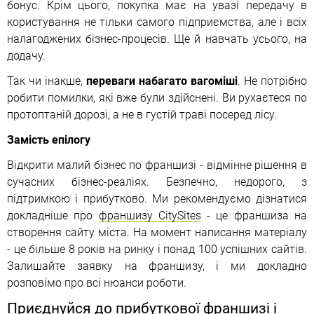
бонус. Крім цього, покупка має на увазі передачу в
користування не тільки самого підприємства, але і всіх
налагоджених бізнес-процесів. Ще й навчать усього, на
додачу.
Так чи інакше,
переваги набагато вагоміші
. Не потрібно
робити помилки, які вже були здійснені. Ви рухаєтеся по
протоптаній дорозі, а не в густій траві посеред лісу.
Замість епілогу
Відкрити малий бізнес по франшизі - відмінне рішення в
сучасних бізнес-реаліях. Безпечно, недорого, з
підтримкою і прибутково. Ми рекомендуємо дізнатися
докладніше про
франшизу CitySites
- це франшиза на
створення сайту міста. На момент написання матеріалу
- це більше 8 років на ринку і понад 100 успішних сайтів.
Залишайте заявку на франшизу, і ми докладно
розповімо про всі нюанси роботи.
Приєднуйся до прибуткової франшизі і