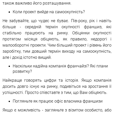
також важливо його розташування.
Коли проект вийде на самоокупність?
Не забувайте, що чудес не буває. Пів-року, рік і навіть
більше - середній термін окупності франшиз, які
стабільно працюють на ринку. Обіцянки окупності
протягом місяця обіцяють, як правило, недорогі і
малооборотні проекти. Чим більший проект і рівень його
заробітку, тим довший термін виходу на самоокупність,
але і дохід істотно вищий.
Наскільки надійна компанія франчайзі? Які плани
розвитку?
Найкраще говорять цифри та історія. Якщо компанія
досить довго існує на ринку, подивіться на зростання її
успішності. Просто співставте з тим, що Вам обіцяють.
Погляньте як працює офіс власника франшизи
Якщо є можливість - загляньте з візитом особисто, або