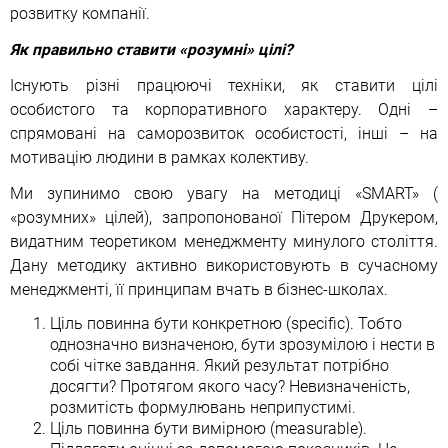
розвитку компанії.
Як правильно ставити «розумні» цілі?
Існують різні працюючі техніки, як ставити цілі
особистого та корпоративного характеру. Одні –
спрямовані на саморозвиток особистості, інші – на
мотивацію людини в рамках колективу.
Ми зупинимо свою увагу на методиці «SMART» (
«розумних» цілей), запропонованої Пітером Друкером,
видатним теоретиком менеджменту минулого століття.
Дану методику активно використовують в сучасному
менеджменті, її принципам вчать в бізнес-школах.
Ціль повинна бути конкретною (specific). Тобто
однозначно визначеною, бути зрозумілою і нести в
собі чітке завдання. Який результат потрібно
досягти? Протягом якого часу? Невизначеність,
розмитість формулювань неприпустимі.
Ціль повинна бути вимірною (measurable).