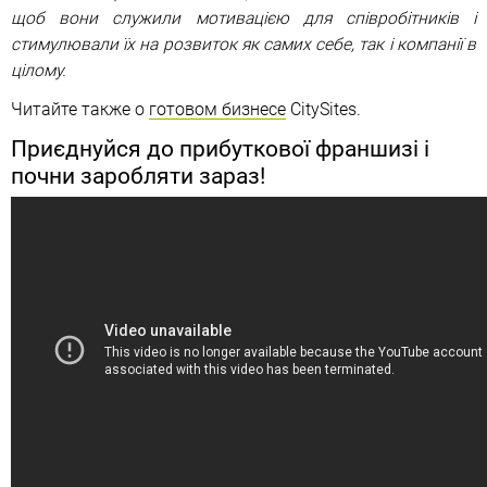
щоб вони служили мотивацією для співробітників і
стимулювали їх на розвиток як самих себе, так і компанії в
цілому.
Читайте также о
готовом бизнесе
CitySites.
Приєднуйся до прибуткової франшизі і
почни заробляти зараз!