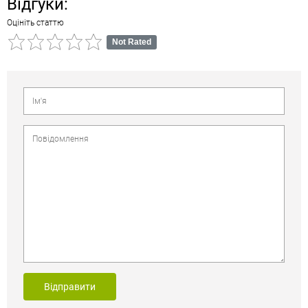
Відгуки:
Оцініть статтю
Not Rated
Відправити