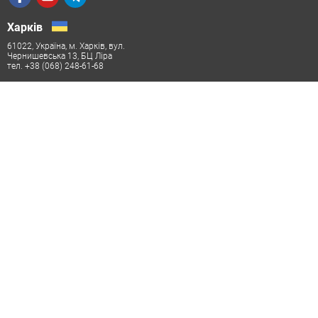
Харків
61022, Україна, м. Харків, вул.
Чернишевська 13, БЦ Ліра
тел. +38 (068) 248-61-68