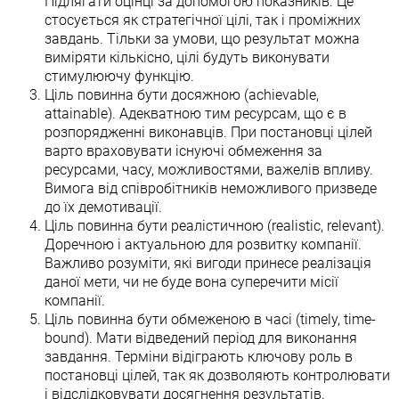
Підлягати оцінці за допомогою показників. Це
стосується як стратегічної цілі, так і проміжних
завдань. Тільки за умови, що результат можна
виміряти кількісно, цілі будуть виконувати
стимулюючу функцію.
Ціль повинна бути досяжною (achievable,
attainable). Адекватною тим ресурсам, що є в
розпорядженні виконавців. При постановці цілей
варто враховувати існуючі обмеження за
ресурсами, часу, можливостями, важелів впливу.
Вимога від співробітників неможливого призведе
до їх демотивації.
Ціль повинна бути реалістичною (realistic, relevant).
Доречною і актуальною для розвитку компанії.
Важливо розуміти, які вигоди принесе реалізація
даної мети, чи не буде вона суперечити місії
компанії.
Ціль повинна бути обмеженою в часі (timely, time-
bound). Мати відведений період для виконання
завдання. Терміни відіграють ключову роль в
постановці цілей, так як дозволяють контролювати
і відслідковувати досягнення результатів.