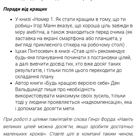
Поради від кращих
У книзі «Номер 1. Як стати кращим в тому, що ти
робиш» Ігор Манн вказує, що хороша ціль завжди в
міру амбітна, а також знаходиться перед очима (як
заставка на екрані смартфона або планшета, у
вигляді приклеєного стікера на робочому столі) .
Іцхак Пінтосевич в книзі «Став цілі!» рекомендує
будь-яке планування починати з постановки цілей,
а далі вивчити досвід тих, хто вже досяг таких
результатів, і тільки після цього переходити до
складання плану.
Автор книги «Будь кращою версією себе» Ден
Вальдшмідт пише про необхідність
використовувати максимум своїх зусиль, тільки
тоді у людини проявляється «надкомпенсація», яка
і допомагає досягти мети.
При роботі з цілями пам'ятайте слова Генрі Форда: «Навіть
великих цілей можна досягти, якщо зробити достатньо
маленьких кроків». Ставте цілі в компанії таким чином,