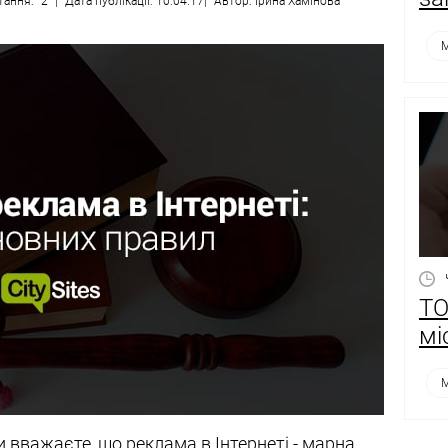
тання:
2
Дата публікації: 10.04.17
Автор: Ірина Хамінова
М
ТО
мі
М
вважаєте, що реклама в Інтернеті - марна