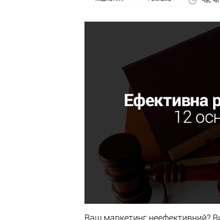
Час чи
Ваш маркетинг неефективний? Ви 