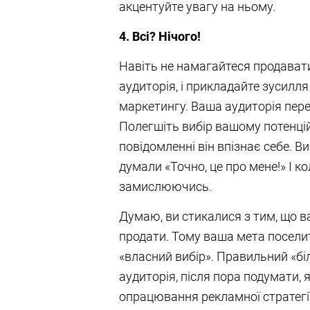
акцентуйте увагу на ньому.
4. Всі? Нічого!
Навіть не намагайтеся продавати
аудиторія, і прикладайте зусилл
маркетингу. Ваша аудиторія пер
Полегшіть вибір вашому потенці
повідомленні він впізнає себе. В
думали «Точно, це про мене!» І ко
замислюючись.
Думаю, ви стикалися з тим, що в
продати. Тому ваша мета поселит
«власний вибір». Правильний «бі
аудиторія, після пора подумати, 
опрацювання рекламної стратегії