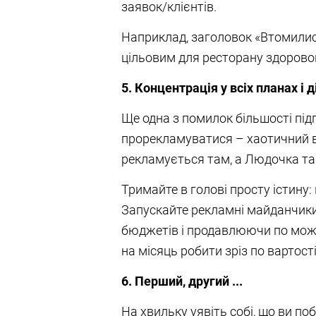
заявок/клієнтів.
Наприклад, заголовок «Втомилис
цільовим для ресторану здоровог
5. Концентрація у всіх планах і д
Ще одна з помилок більшості підп
прорекламуватися – хаотичний в
рекламується там, а Людочка там
Тримайте в голові просту істину:
Запускайте рекламні майданчики
бюджетів і продавлюючи по можли
на місяць робити зріз по вартост
6. Перший, другий ...
На хвильку уявіть собі, що ви по