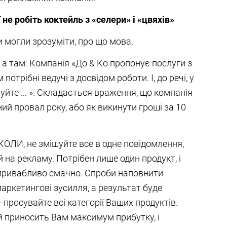
 не робіть коктейль з «селери» і «цвяхів»
и могли зрозуміти, про що мова.
, а там: Компанія «До & Ко пропонує послуги з
потрібні ведучі з досвідом роботи. І, до речі, у
уйте ... ». Складається враження, що компанія
ний провал року, або як викинути гроші за 10
ІКОЛИ, не змішуйте все в одне повідомлення,
 на рекламу. Потрібен лише один продукт, і
 привабливо смачно. Спроби наповнити
маркетингові зусилля, а результат буде
 просувайте всі категорії Ваших продуктів.
ий приносить Вам максимум прибутку, і