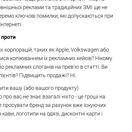
зовнішньої реклами та традиційних ЗМІ ще не
ремо ключові помилки, які допускаються при
нтернеті.
і проти
х корпорацій, таких як Apple, Volkswagen або
атися копіюванням їх рекламних кейсів? Нікому
о рекламних слоганів на прев’ю в статті. Ви
лієнтів? Підвищить продажі? Ні.
ити вашу (або вашого продукту)
 про вас не знає взагалі ніхто - це гроші на
е просувати бренд за рахунок вже існуючих
кави, логотипи на одязі, дисконтні карти і