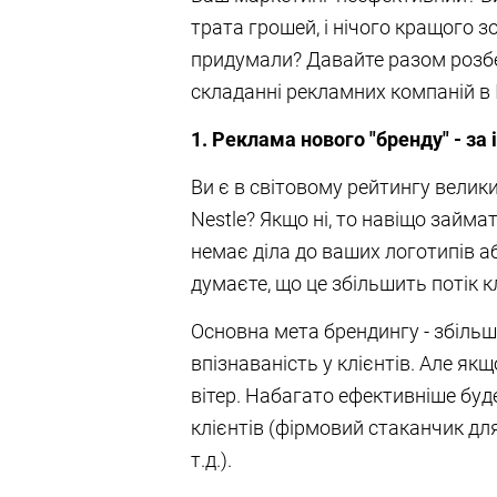
трата грошей, і нічого кращого 
придумали? Давайте разом розбе
складанні рекламних компаній в І
1. Реклама нового "бренду" - за 
Ви є в світовому рейтингу велики
Nestle? Якщо ні, то навіщо займ
немає діла до ваших логотипів аб
думаєте, що це збільшить потік к
Основна мета брендингу - збільш
впізнаваність у клієнтів. Але якщо
вітер. Набагато ефективніше буд
клієнтів (фірмовий стаканчик для 
т.д.).