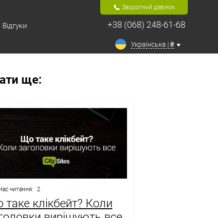
Зворотний дзвінок
+38 (068) 248-61-68
Відгуки
Українська | ₴
ати ще:
Час читання:
2
 таке клікбейт? Коли
головки вирішують все