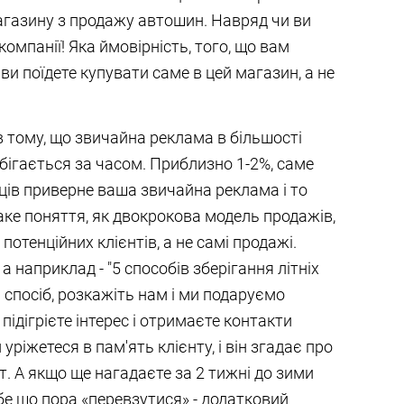
газину з продажу автошин. Навряд чи ви
омпанії! Яка ймовірність, того, що вам
 ви поїдете купувати саме в цей магазин, а не
 тому, що звичайна реклама в більшості
збігається за часом. Приблизно 1-2%, саме
ців приверне ваша звичайна реклама і то
аке поняття, як двокрокова модель продажів,
отенційних клієнтів, а не самі продажі.
 наприклад - "5 способів зберігання літніх
 спосіб, розкажіть нам і ми подаруємо
підігрієте інтерес і отримаєте контакти
 уріжетеся в пам'ять клієнту, і він згадає про
т. А якщо ще нагадаєте за 2 тижні до зими
е що пора «перевзутися» - додатковий