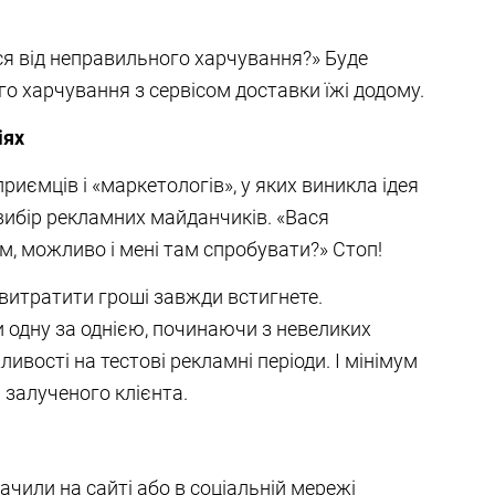
я від неправильного харчування?» Буде
о харчування з сервісом доставки їжі додому.
іях
риємців і «маркетологів», у яких виникла ідея
ибір рекламних майданчиків. «Вася
, можливо і мені там спробувати?» Стоп!
 витратити гроші завжди встигнете.
 одну за однією, починаючи з невеликих
вості на тестові рекламні періоди. І мінімум
і залученого клієнта.
бачили на сайті або в соціальній мережі