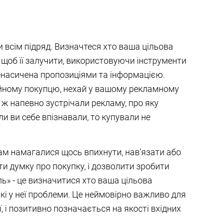
 всім підряд. Визначтеся хто ваша цільова
я щоб її залучити, використовуючи інструменти
енасичена пропозиціями та інформацією.
йному покупцю, нехай у вашому рекламному
и ж напевно зустрічали рекламу, про яку
ли ви себе впізнавали, то купували не
ам намагалися щось впихнути, нав'язати або
и думку про покупку, і дозволити зробити
ль» - це визначитися хто ваша цільова
які у неї проблеми. Це неймовірно важливо для
, і позитивно позначається на якості вхідних