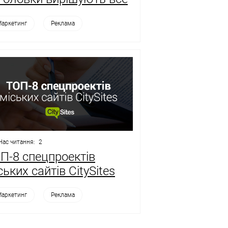
аркетинг
Реклама
Час читання:
2
П-8 спецпроектів
ських сайтів CitySites
аркетинг
Реклама