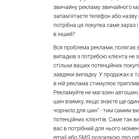
звичайну рекламу звичайного ма
запам'ятаєте телефон або назву к
потрібна ця покупка саме зараз і
в інший?
Вся проблема реклами, полягає в
випадків з потребою клієнта не 
стільки ваших потенційних покуп
завдяки випадку. У продажах є т
в ній реклама стимулює приплив п
Рекламуйте не магазин автошин, а
шин взимку, якщо знаєте ще один
чорнило для шин" - тим самим ви 
потенційних клієнтів. Саме так ви
вас в потрібний для нього момен
email або SMS розсилкою про себ