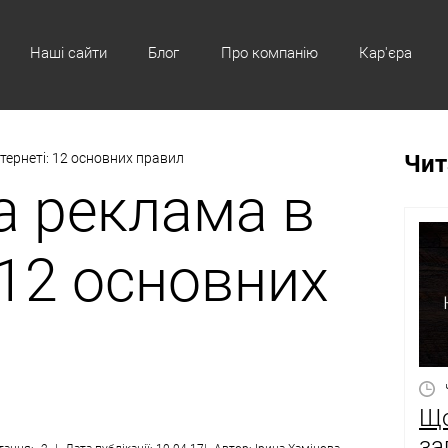
Наші сайти
Блог
Про компанію
Кар'єра
тернеті: 12 основних правил
Чит
а реклама в
 12 основних
Що
за