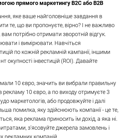
омогою прямого маркетингу B2C або B2B
тання, яке ваше найголовніше завдання в
ти те, що ви пропонуєте, вірно? І не важливо
 вам потрібно отримати зворотній відгук.
лювати і вимірювати. Навчіться
ицій по кожній рекламній кампанії, іншими
т окупності інвестицій (ROI). Давайте
имали 10 євро, значить ви вибрали правильну
в рекламу 10 євро, а по виходу отримуєте 3
чудо маркетологів, або продовжуйте і далі
ьша помилка, яку здійснюють компанії - це те,
ся, яка реклама приносить їм дохід, а яка ні.
витратами, з'ясовуйте джерела замовлень і
х рекламних компаній.