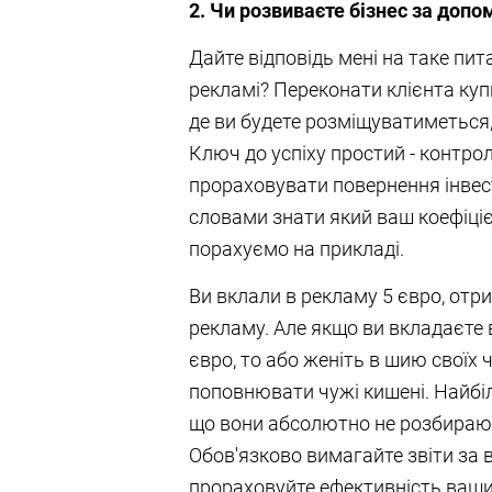
2. Чи розвиваєте бізнес за доп
Дайте відповідь мені на таке пи
рекламі? Переконати клієнта купи
де ви будете розміщуватиметься,
Ключ до успіху простий - контро
прораховувати повернення інвест
словами знати який ваш коефіцієн
порахуємо на прикладі.
Ви вклали в рекламу 5 євро, отр
рекламу. Але якщо ви вкладаєте 
євро, то або женіть в шию своїх 
поповнювати чужі кишені. Найбіл
що вони абсолютно не розбирають
Обов'язково вимагайте звіти за 
прораховуйте ефективність ваши