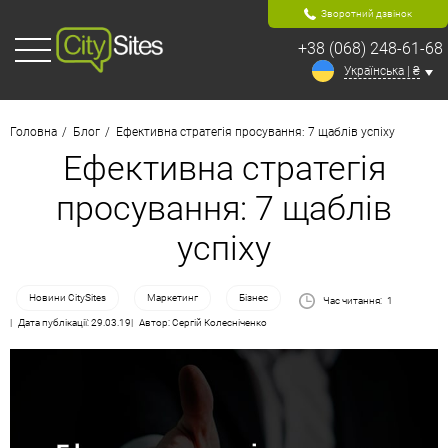
Зворотний дзвінок
+38 (068) 248-61-68
Українська | ₴
Головна
Блог
Ефективна стратегія просування: 7 щаблів успіху
Ефективна стратегія
просування: 7 щаблів
успіху
Новини CitySites
Маркетинг
Бізнес
Час читання:
1
Дата публікації: 29.03.19
Автор: Сергій Колесніченко