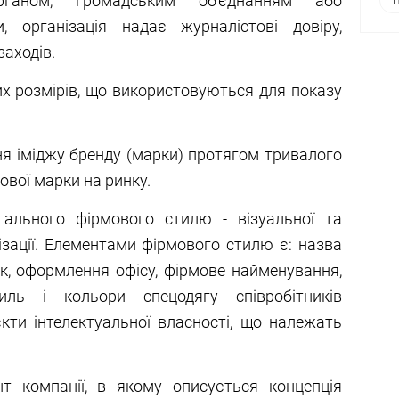
ганом, громадським об'єднанням або
, організація надає журналістові довіру,
аходів.
их розмірів, що використовуються для показу
я іміджу бренду (марки) протягом тривалого
ової марки на ринку.
ального фірмового стилю - візуальної та
ізації. Елементами фірмового стилю є: назва
ак, оформлення офісу, фірмове найменування,
иль і кольори спецодягу співробітників
єкти інтелектуальної власності, що належать
т компанії, в якому описується концепція