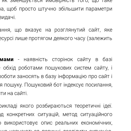
к як зменшується ймовірність того, що таке
ва, щоб просто штучно збільшити параметри
видачі.
ння, що вказує на розглянутий сайт, яке
сурсі лише протягом деякого часу (залежить
емами
- наявність сторінок сайту в базі
е обхід роботами пошукових систем сайту, і
роботи заносять в базу інформацію про сайт і
для пошуку. Пошуковий бот індексує посилання,
ти на сайті.
икладі якого розбираються теоретичні ідеї.
од конкретних ситуацій, метод ситуаційного
що використовує опис реальних економічних,