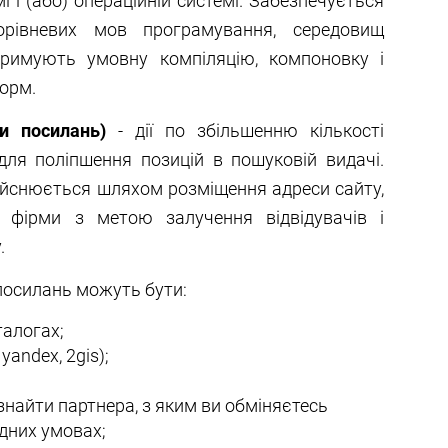
і і (або) операційній системі. Забезпечується
орівневих мов програмування, середовищ
тримують умовну компіляцію, компоновку і
форм.
и посилань)
- дії по збільшенню кількості
для поліпшення позицій в пошуковій видачі.
йснюється шляхом розміщення адреси сайту,
 фірми з метою залучення відвідувачів і
.
осилань можуть бути:
талогах;
yandex, 2gis);
найти партнера, з яким ви обміняєтесь
дних умовах;