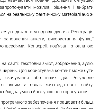
і, що навчаються повинні дослідити ситуацію,
 запропонувати можливі рішення і вибрати
ься на реальному фактичному матеріалі або ж
 хочуть домогтися від відвідувача. Реєстрація
, заповнення анкети, використання функції
онверсіями. Конверсії, пов'язані з оплатою
 на сайті: текстовий зміст, зображення, аудіо,
розширень. Для користувача контент може бути
у, скачування або інших дій. Регулярне
 є одним з ознак життєздатності сайту.
 необхідна умова його успішного просування.
ь програмного забезпечення працювати більш,