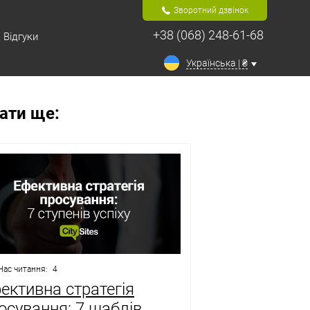
Зворотний дзвінок
+38 (068) 248-61-68
Відгуки
Українська | ₴
ати ще:
Час читання:
4
ективна стратегія
осування: 7 щаблів