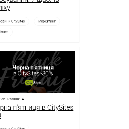
піху
овини CitySites
Маркетинг
ізнес
Час читання:
4
рна п'ятниця в CitySites
0
овини CitySites