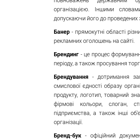
повноважень державним ор
організацією. Іншими словами
допускаючи його до проведених з
Банер
- прямокутні області різн
рекламних оголошень на сайті.
Брендинг
- це процес формуванн
періоду, а також просування торг
Брендування
- дотримання заг
смислової єдності образу орган
продукту, логотип, товарний зн
фірмові кольори, слоган, ст
підприємства, а також інші об'
організації.
Бренд-бук
- офіційний докумен