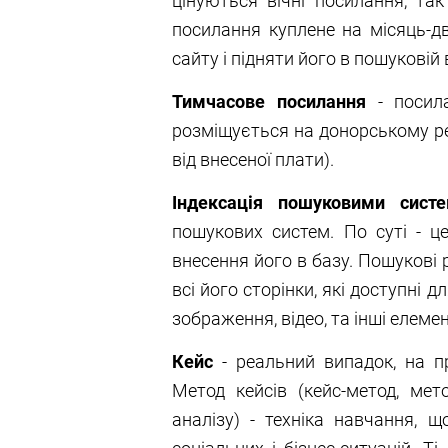
цінуються вічні посилання, та
посилання куплене на місяць-д
сайту і підняти його в пошуковій 
Тимчасове посилання
- посила
розміщується на донорському ре
від внесеної плати).
Індексація пошуковими сист
пошукових систем. По суті - ц
внесення його в базу. Пошукові 
всі його сторінки, які доступні 
зображення, відео, та інші елемен
Кейс
- реальний випадок, на пр
Метод кейсів (кейс-метод, мет
аналізу) - техніка навчання, 