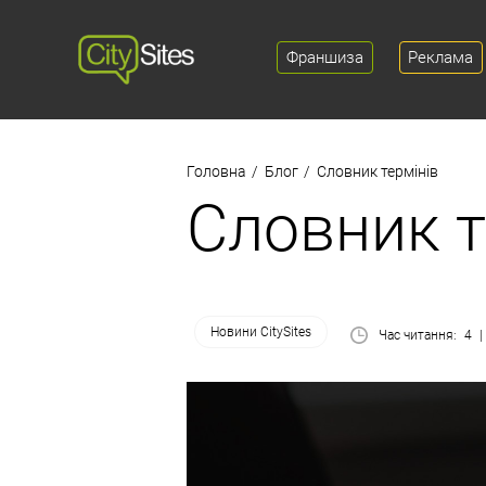
Франшиза
Реклама
Головна
Блог
Словник термінів
Словник т
Новини CitySites
Час читання:
4