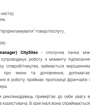
 міста);
еж;
 "прорекламувати" товар/послугу;
be).
anager) CitySites
- сполучна ланка між
н супроводжує роботу з моменту підписання
су співробітництва, займається вирішенням
яє про зміни та доповнення, допомагає
ня в роботу, приймає пропозиції франчайзі і
ера.
им рекламодавець привертає до себе увагу в
ів користувача. В оригіналі вона сприймається