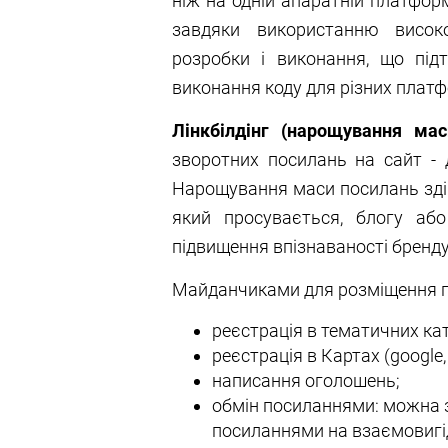
ніж на одній апаратній платформ
завдяки використанню висок
розробки і виконання, що під
виконання коду для різних плат
Лінкбілдінг (нарощування мас
зворотних посилань на сайт - 
Нарощування маси посилань зді
який просувається, блогу або
підвищення впізнаваності бренду
Майданчиками для розміщення п
реєстрація в тематичних ка
реєстрація в Картах (google, 
написання оголошень;
обмін посиланнями: можна з
посиланнями на взаємовигі