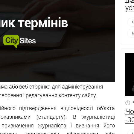
ус
Н
Б
ама або веб-сторінка для адміністрування
творення і редагування контенту сайту.
йного підтвердження відповідності об'єкта
Чо
оказниками (стандарту). В журналістиці
-3
 призначення журналіста і визнання його
Н