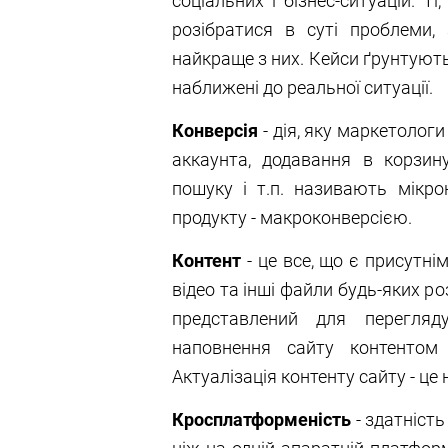
соціальних і бізнес-ситуацій. Т
розібратися в суті проблеми,
найкраще з них. Кейси ґрунтуют
наближені до реальної ситуації.
Конверсія
- дія, яку маркетологи
аккаунта, додавання в корзину
пошуку і т.п. називають мікрок
продукту - макроконверсією.
Контент
- це все, що є присутнім
відео та інші файли будь-яких 
представлений для перегляд
наповнення сайту контентом
Актуалізація контенту сайту - це
Кросплатформеність
- здатніст