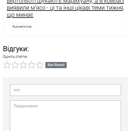
вертольоті шукають марихуану, а в ковбасі
виявили м'ясо - ці та інші цікаві теми тижня,
що минає
Журналістика
Відгуки:
Оцініть статтю
Not Rated