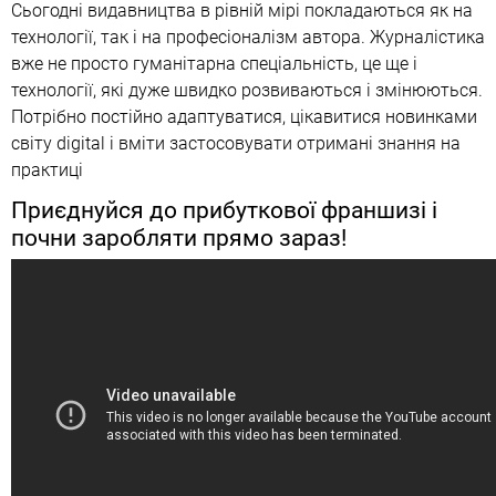
Сьогодні видавництва в рівній мірі покладаються як на
технології, так і на професіоналізм автора. Журналістика
вже не просто гуманітарна спеціальність, це ще і
технології, які дуже швидко розвиваються і змінюються.
Потрібно постійно адаптуватися, цікавитися новинками
світу digital і вміти застосовувати отримані знання на
практиці
Приєднуйся до прибуткової франшизі і
почни заробляти прямо зараз!