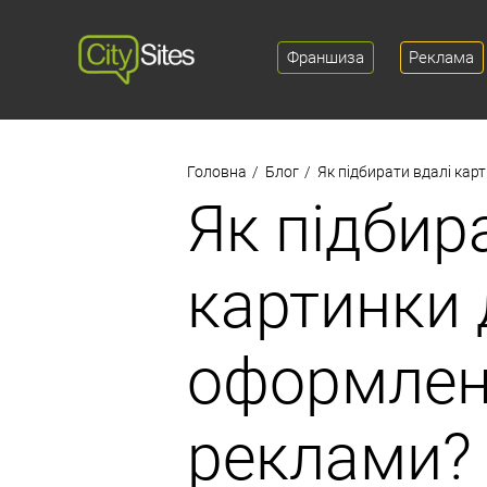
Франшиза
Реклама
Головна
Блог
Як підбирати вдалі кар
Як підбир
картинки 
оформленн
реклами?