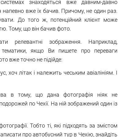
системах знаходяться вже давним-давно
 напевно вже їх бачив. Причому, не один раз.
вати. До того ж, потенційний клієнт може
ю. Тому, що він бачив фото.
ати релевантні зображення. Наприклад,
 тематики, якщо Ви пишете про переваги
ото вже точно не підійде:
с, хоч літак і належить чеським авіалініям. І
ава в тому, що дана фотографія ніяк не
подорожей по Чехії. На ній зображений один із
отографії. Тобто ті, які підходять за змістом
написати про автобусний тур в Чехію, знайдіть