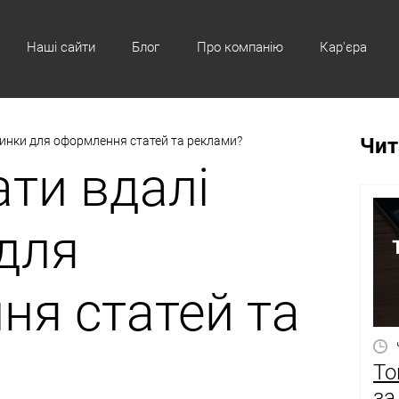
Наші сайти
Блог
Про компанію
Кар'єра
тинки для оформлення статей та реклами?
Чит
ати вдалі
для
я статей та
То
за