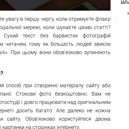
Ж
те увагу в першу чергу, коли отримуєте флаєр
оціальної мережі, коли шукаєте цікаві статті?
 Сухий текст без барвистих фотографій
м читачем, тому як більшість людей звикли
алі». При цьому вони обов'язково зупиняють
а?
й спосіб при створенні матеріалу сайту або
мпанії. Стокове фото безкоштовно. Вам не
фотостудії і довго працювати над оригінальним
ернеті досить багато. Але далеко не кожна
чи сайту. Обов'язково користуйтеся двома
картинки на сторінках інтернету.