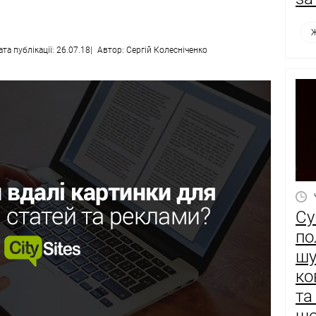
Ж
та публікації: 26.07.18
Автор: Сергій Колесніченко
Су
по
шу
ко
та
що