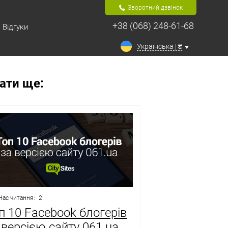
Зворотний дзвінок
+38 (068) 248-61-68
Відгуки
Українська | ₴
ати ще:
Час читання:
2
п 10 Facebook блогерів
 версією сайту 061.ua