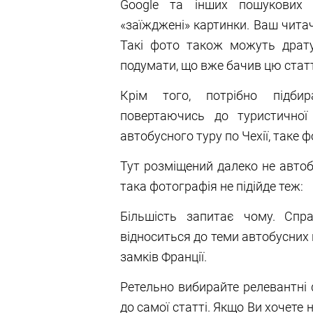
Google та інших пошукових 
«заїжджені» картинки. Ваш читач
Такі фото також можуть драту
подумати, що вже бачив цю статт
Крім того, потрібно підбир
повертаючись до туристичної
автобусного туру по Чехії, таке ф
Тут розміщений далеко не автобу
така фотографія не підійде теж:
Більшість запитає чому. Спр
відноситься до теми автобусних 
замків Франції.
Ретельно вибирайте релевантні ф
до самої статті. Якщо Ви хочете 