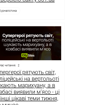
урналістика
Час читання:
2
пергерої рятують світ,
ліцейські на вертольоті
кають марихуану, а в
вбасі виявили м'ясо - ці
 інші цікаві теми тижня,
 минає