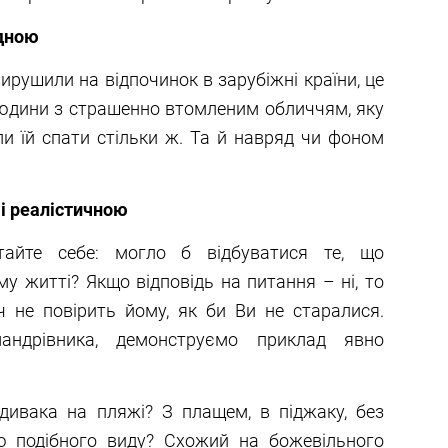
одною
ирушили на відпочинок в зарубіжні країни, це
людини з страшенно втомленим обличчям, яку
али їй спати стільки ж. Та й навряд чи фоном
і реалістичною
тайте себе: могло б відбуватися те, що
у житті? Якщо відповідь на питання – ні, то
ч не повірить йому, як би Ви не старалися.
андрівника, демонструємо приклад явно
дивака на пляжі? З плащем, в піджаку, без
ю подібного виду? Схожий на божевільного