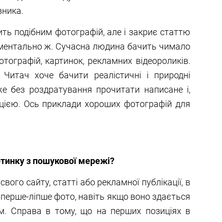
вника.
ить подібним фотографій, але і закриє статтю
оментально ж. Сучасна людина бачить чимало
отографій, картинок, рекламних відеороликів.
. Читач хоче бачити реалістичні і природні
же без роздратування прочитати написане і,
цією. Ось приклади хороших фотографій для
тинку з пошукової мережі?
вого сайту, статті або рекламної публікації, в
 перше-ліпше фото, навіть якщо воно здається
им. Справа в тому, що на перших позиціях в